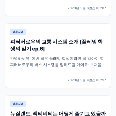
말씀드릴께요. [ 뉴질랜드는 현재 코로나 여파가 어느정
2020년 5월 6일
조회
287
도 일까요? ] 뉴질랜드에 방문을 앞두고 계신 분들이나
가족이나 지인분들이 이 곳, 현지에 계셔 하루하루...
성공사례
피터버로우의 교통 시스템 소개 [플레밍 학
생의 일기 ep.6]
안녕하세요! 이번 글은 플레밍 학생이라면 꼭 알아야 할
피터버로우의 버스 시스템을 알려드릴 거에요~!! 처음
피터버로우에 도착했을 때 한국이랑 버스 시스템이 같겠
지...하고 구글맵에 버스를 검색했는데 안떠서 너무 당황
2020년 5월 4일
조회
297
했어요:;;; 너무 자신만만했는데 버스 시스템이 다르다는
걸 안 순간 당황했었던 기억이 나네요 ㅎㅎ 하지만...
성공사례
뉴질랜드, 액티비티는 어떻게 즐기고 있을까