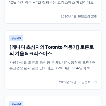
12월 마지막주 + 1월 첫째주는 크리스마스 휴일이에요!
저도 휴일을 정신없이 보내고, 여독이 남아있어서.... 글
올릴시간이 없었네요. 오늘은 학원 런치클래스 선생님께
2020년 1월 16일
조회
258
서 추천한 카페입니다 :) Bigmoose coffee 갑자기 런치
클래스 선생님이 카페가서 토론...
성공사례
[캐나다 초심자의 Toronto 적응기] 토론토
의 겨울 & 크리스마스
안녕하세요 토론토 통신원 은비입니다. 굉장히 오랜만에
통신원으로서 글을 남기네요 :) 2019년이 1주일이 채 남
지 않은 12월 말, 토론토에도 아주 추운 겨울이 찾아왔는
데요 사실은 10월 말에 벌써 첫 눈이 오고 11월에는 함박
2019년 12월 30일
조회
601
눈이 올 정도로 겨울이 빨리 찾아왔습니다. 토론토는 영
하 15-20에 이르는 추운 겨울로 유명...
성공사례