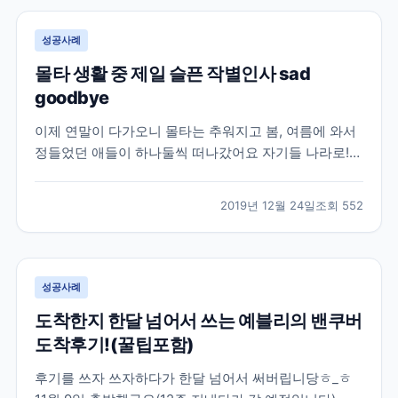
트,...
성공사례
몰타 생활 중 제일 슬픈 작별인사 sad
goodbye
이제 연말이 다가오니 몰타는 추워지고 봄, 여름에 와서
정들었던 애들이 하나둘씩 떠나갔어요 자기들 나라로!
제 남자친구도 5월에 와서 11월중순에 떠났답니당ㅜ_ㅜ
처음 만날때부터 얼마나 여기있어? 하면서 알고있었지
2019년 12월 24일
조회
552
만 막상 이별할 날이 다가오니 너무너무 슬프더라구요!
ㅠㅠ 남미랑 아시아는 너무 멀고 비행기도 직항도 없고
해서...
성공사례
도착한지 한달 넘어서 쓰는 예블리의 밴쿠버
도착후기!(꿀팁포함)
후기를 쓰자 쓰자하다가 한달 넘어서 써버립니당ㅎ_ㅎ