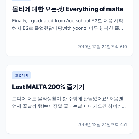
몰타에 대한 모든것! Everything of malta
Finally, I graduated from Ace school A2로 처음 시작
해서 B2로 졸업했답니당with yoonzi 너무 행복한 졸업
날이였어요! 친한친구들이 많이 떠나가서 사진은 여럿이
서 못찍었지만 그래도 남아있는 친구들이랑 사진찍고 행
2019년 12월 24일
조회
610
복한 하루였어요 몰타 생활도 끝이 났어요 제가 아는선
에서 몰타 관련해서 정리...
성공사례
Last MALTA 200% 즐기기
드디어 저도 몰타생활이 한 주밖에 안남았어요! 처음엔
언제 끝날까 했는데 정말 끝나는날이 다가오긴 하더라구
요!! 끝에는 시원섭섭하면서도 몰타가 많이 그리울거 같
았어요! 남친 보낸뒤로 우울한 날들을 보내다가 친구가
2019년 12월 24일
조회
451
우리 몰타라이프 즐기자!! 해서 행복하게 남은날들을 보
내기로 결심했어요! 브레이크에듀 3인방 (저, 룸메이