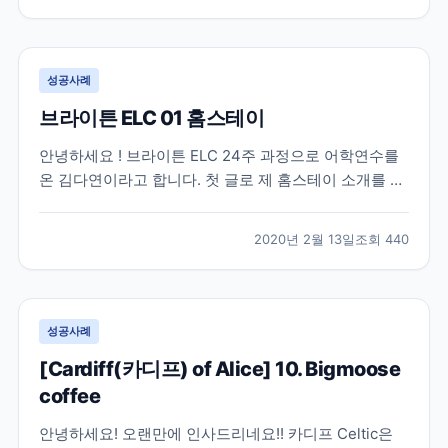
buses 먼저 브라이튼과 호브지역 버스어플입니다. 구글
맵을 사용해도 되지만 버스시간 정보는 이 어...
성공사례
브라이튼 ELC 01 홈스테이
안녕하세요 ! 브라이튼 ELC 24주 과정으로 어학연수를
온 김다연이라고 합니다. 첫 글로 제 홈스테이 소개를 해
볼께요. ELC 학원에서 제공하는 홈스테이에 살고있고
학원에서 버스로 15분, 걸어서 30분정도 거리입니다. 거
2020년 2월 13일
조회
440
리는 복불복이긴 한데 학원 친구들보면 이정도 거리가
보통인거같아요 ! 정말 복불복인 부분이 많아서...
성공사례
[Cardiff(카디프) of Alice] 10. Bigmoose
coffee
안녕하세요! 오랜만에 인사드리네요!! 카디프 Celtic은