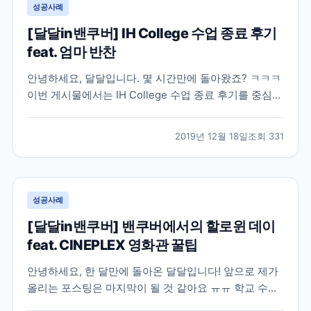
성공사례
[달달in밴쿠버] IH College 수업 종료 후기
feat. 엄마 반찬
안녕하세요, 달달입니다. 몇 시간만에 돌아왔죠? ㅋㅋㅋ
이번 게시물에서는 IH College 수업 종료 후기를 중심으
로 올려보려고 해요~ 어떤 사진을 올릴까 고민을 많이
했는데, 다른 친구들 얼굴이 나온 사진을 올리기엔 그래
2019년 12월 18일
조회
331
서 말로만 솔직히 풀어 보겠습니다..! 일단 저는 길지 않
은 시간 동안 외국 생활을 경험하고 일도...
성공사례
[달달in밴쿠버] 밴쿠버에서의 할로윈 데이
feat. CINEPLEX 영화관 꿀팁
안녕하세요, 한 달만에 돌아온 달달입니다! 앞으로 제가
올리는 포스팅은 마지막이 될 것 같아요 ㅠㅠ 학교 수업
이 끝나고 스벅에서 코업을 시작했는데 개인 사정으로