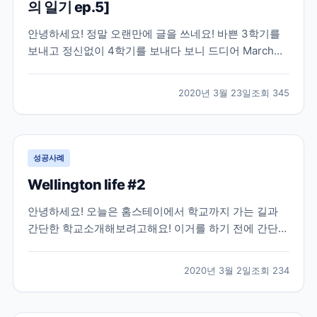
의 일기 ep.5]
안녕하세요! 정말 오랜만에 글을 쓰네요! 바쁜 3학기를
보내고 정신없이 4학기를 보내다 보니 드디어 March
Break가 와서 글을 쓸 수 있는 시간이 났네요! 이번 글은
피터버로우의 시내를 구경해 볼 꺼에요:) 다운타운에 버
2020년 3월 23일
조회
345
스 터미널, 즉 모든 버스들의 종착점이 있어요! 피터벌로
우를 돌아 다니고 싶으시면 다운타운 버스...
성공사례
Wellington life #2
안녕하세요! 오늘은 홈스테이에서 학교까지 가는 길과
간단한 학교소개해보려고해요! 이거를 하기 전에 간단한
홈스테이 후기! 홈스테이는 정말 집마다 다르긴한거 같
아요! 제가 살고 있는 홈스테이는 집도 좋고 홈스테이 사
2020년 3월 2일
조회
234
람들도 너무너무 친절하고 가족적인 분위기라서 너무 만
족하고 있어요 몇몇 집에 얘기를 들어보면 밥을 따로 먹
는...