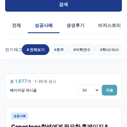
검색
전체
성공사례
생생후기
비자스토리
인기 태그
# 전체보기
#
호주
#
어학연수
#
학사/석사
1
/
56
1,677
총
개 ·
1
-
30
개 표시
페이지당 게시글
적용
성공사례
Conestoga학생에게 필요한 홈페이지 &