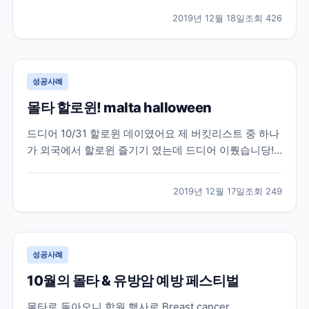
한국에 일찍 돌아가게 됐습니다. 그래도 열심히 캐나다
2019년 12월 18일
조회
426
생활을 올려 보겠습니다! 벌써 할로윈데이가 지난지 한
달이 넘었는데 이제서야 올리네요 ㅠㅠ 다른 컬리지들
도...
성공사례
몰타 할로윈! malta halloween
드디어 10/31 할로윈 데이였어요 제 버킷리스트 중 하나
가 외국에서 할로윈 즐기기 였는데 드디어 이뤘습니당!!!
살면서 제일 재밌었던 할로윈 데이였어요 정말>_<! 학원
에서 당연 할로윈행사를 했구요!!! 모두가 각자 코스튬을
2019년 12월 17일
조회
249
해왔어요 다들 너무 잘 준비해오지 않았나요?! 특히 선생
님들이 대박이었어요 원더우먼, 좀비, 도...
성공사례
10월의 몰타 & 유방암 예방 페스티벌
몰타로 돌아오니 학원 행사로 Breast cancer