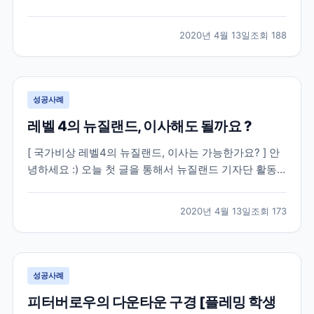
클랜드 시티에서 즐길 수 있는 저의 하루를 공유하려고
해요. [ 오클랜드에서의 하루, 어떻게 시작해서 마무리
2020년 4월 13일
조회
188
할까요 ? ] 우선 이 글을 보시는 분들 중에 많은 분들이
어학연수를 생각하고 계신 분들이 계시겠다는 생...
성공사례
레벨 4의 뉴질랜드, 이사해도 될까요 ?
[ 국가비상 레벨4의 뉴질랜드, 이사는 가능한가요? ] 안
녕하세요 :) 오늘 첫 글을 통해서 뉴질랜드 기자단 활동
이 시작되네요. 뉴질랜드에 와계신 분들을 포함한 뉴질
랜드를 계획하고 계셨던 모든 분들께 정말 다들 알면서
2020년 4월 13일
조회
173
도 늘 궁금해 물어보고 싶을만한 정보가 무엇일까 생각
해보았습니다 ㅎㅎ 아무래도 요즘 상황에는 코로나 바
이...
성공사례
피터버로우의 다운타운 구경 [플레밍 학생