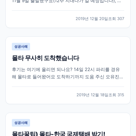
11월 9일 출발했구요(12주 지내다가 갈 예정입니다), 부
산에서 나리타를 경유해서 밴쿠버에 도착했습니다! 님
들..부츠신고 가지마세요 닥터마틴 20홀짜리 부츠가 무
2019년 12월 20일
조회
307
게가 많이 나가서 일부러 신고 갔는데 ㅋㅋㅋㅋㅋㅋㅋ
*^^* 왠걸 나리타에서 신발 벗으라구.... (팁1 귀찮...
성공사례
몰타 무사히 도착했습니다
후기는 여기에 올리면 되나요? 14일 22시 파리를 경유
해 몰타로 들어왔어요 도착하기까지 도움 주신 오유진
대리님 감사드립니다. ㅠㅠ 몰타 가는길 부터 첫 수업까
지 후기 남겨요~ 1. 항공편 - 저는 빨리 오는 항공편 검색
2019년 12월 18일
조회
315
하다가 경유지를 파리로 잡았어요. 그런데! 샤를드골 공
항에서 경유하는 것이 아니라 체크아웃해서 오를리...
성공사례
몰타꿀팁) 몰타-한국 국제택배 받기!