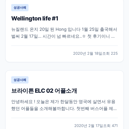
성공사례
Wellington life #1
뉴질랜드 온지 20일 된 Hong 입니다 1월 25일 출국해서
벌써 2월 17일... 시간이 넘 빠르네요..ㅎ 첫 후기이니 출
국했을 때 부터 시작해볼까해요 처음으로 혼자 해외를
가서 엄청 두근두근... 웰링턴은 직항이 없어서 오클랜드
2020년 2월 18일
조회
225
를 경유해서 가야해요! 인천국제공항에서 에어뉴질랜드
타고 오클랜드 갔다가 웰링턴 으로 가는...
성공사례
브라이튼 ELC 02 어플소개
안녕하세요 ! 오늘은 제가 한달동안 영국에 살면서 유용
했던 어플들을 소개해볼까합니다. 첫번째 버스어플 제외
하고는 영국 모든 지역에 유용할거같아요. 사진 속 어플
들을 순서대로 설명해볼께요 1. Brighton and Hove
2020년 2월 17일
조회
471