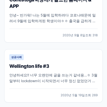
APP
안녕~ 반가워! 나는 5월에 입학하려다 코로나때문에 밀
려서 9월에 입학하게된 학생이야ㅎㅎ 출국을 급하게 서
두르다가 이것저것 못챙긴게 많더라구ㅠㅠ ​ (원장님이
챙겨주신 해외 USIM도 놓고왔지 뭐야) 말.잇.못... 그래
2020년 9월 8일
조회
318
서 말을 길게 잇지 못하고.. 말이 짧아졌어ㅋㅋ한국가게
되면 정신차리고 말 길게 할게! 여기선 반말로 적...
성공사례
Wellington life #3
안녕하세요!! 너무 오랜만에 글을 쓰는거 같네용...ㅎ 3월
말부터 lockdown이 시작되면서 너무 정신 없었던거 같
아요 어느 나라든 지금 코로나때문에 너무 힘든 날을 보
내고 있는거 같아 너무 마음이 안좋네요ㅜㅜ 뉴질랜드는
2020년 5월 19일
조회
269
이번주에 level2로 변경이 되면서 드디어!!! 다음주부터
학교를 갈 수 있게 되었어요! 학교를...