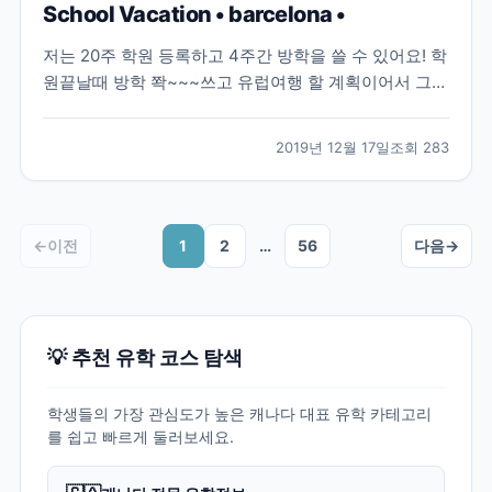
School Vacation • barcelona •
저는 20주 학원 등록하고 4주간 방학을 쓸 수 있어요! 학
원끝날때 방학 쫙~~~쓰고 유럽여행 할 계획이어서 그냥
학원 가볍게 스킵하고 바르셀로나에 다녀왔어요>_< 몰
타 어학연수 중에 유럽여행 계획하시는 분들 꼭 8월~9
2019년 12월 17일
조회
283
월에 다녀오세요.. 늦어도 10월!!!! 9월이 제일 좋은거 같
아요 날씨도 모든것들이 완벽(?)!!!...
←
이전
1
2
…
56
다음
→
💡 추천 유학 코스 탐색
학생들의 가장 관심도가 높은 캐나다 대표 유학 카테고리
를 쉽고 빠르게 둘러보세요.