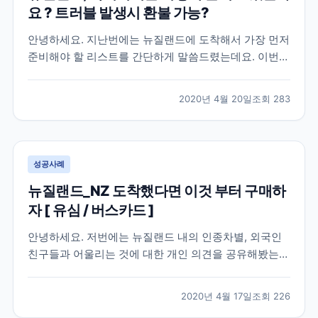
요 ? 트러블 발생시 환불 가능?
안녕하세요. 지난번에는 뉴질랜드에 도착해서 가장 먼저
준비해야 할 리스트를 간단하게 말씀드렸는데요. 이번에
는 뉴질랜드에서 액티비티는 어떻게 즐기고 있는지 궁금
하신 분들을 위해 제 경험을 공유해볼까 합니다. [ 뉴질
2020년 4월 20일
조회
283
랜드, 말도 안통하는데 액티비티 과연 할 수 있을지 고민
? ] 결론부터 말씀드리면 가능하지만 케이스 바이 케...
성공사례
뉴질랜드_NZ 도착했다면 이것 부터 구매하
자 [ 유심 / 버스카드 ]
안녕하세요. 저번에는 뉴질랜드 내의 인종차별, 외국인
친구들과 어울리는 것에 대한 개인 의견을 공유해봤는데
요 ! 오늘은 뉴질랜드에 도착해서 스케줄 시작에 앞서 미
리 준비를 마쳐놓으면 좋은 리스트를 공유해보고자 해
2020년 4월 17일
조회
226
요. [ 스키니 유심 구입 ] 장기간 해외로 떠나시는 분들은