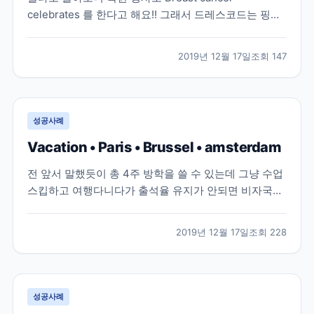
celebrates 를 한다고 해요!! 그래서 드레스코드는 핑크!
당연 저도 핑크를 입고 학원에 갔어용ㅋㅌㅋㅌ 학원 인
스타 계정인데 저희 사진이 올라왔어용! 근데 왜때문에
2019년 12월 17일
조회
147
남색티입은 도XX 얼굴과 표정이 저렇죠? 혼자 영화찍는
중인것 같아요! 핑크리본도 옷에 달고 핑크...
성공사례
Vacation • Paris • Brussel • amsterdam
전 앞서 말했듯이 총 4주 방학을 쓸 수 있는데 그냥 수업
스킵하고 여행다니다가 출석율 유지가 안되면 비자국에
서 잡으러 온다는 말을 듣고 1주일 방학을 썼어요! 1주일
방학 쓰면 본인이 원하면 수업 1주일 연장 가능하고, 원
2019년 12월 17일
조회
228
하지않으면 연장없이 졸업할 수 있어요! 방학은 쓰기 일
주일전에 꼭 스쿨오피스에 말해야해요 이번엔 남...
성공사례