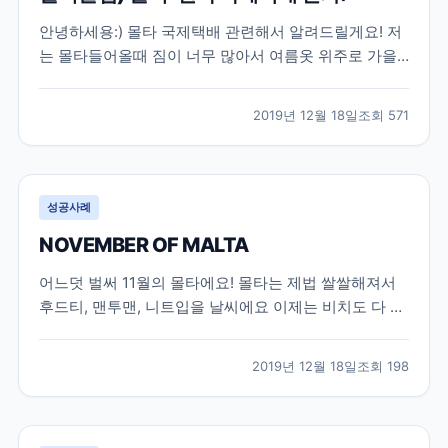
안녕하세용:) 몰타 국제택배 관련해서 알려드릴게요! 저
는 몰타들어올때 짐이 너무 많아서 여름옷 위주로 가을
옷 조금 챙겨왔구요 집에서 겨울옷은 따로 택배받을 예
정이었습니다!! 일단 택배는 두가지로 나뉘는데 3일만에
2019년 12월 18일
조회
571
배송오는 EMS랑 일반으로 나눠져요!! EMS 국제배송은
정말 비싸요 조그만 상자가 기본 10만원이 넘는다더라...
성공사례
NOVEMBER OF MALTA
어느덧 벌써 11월의 몰타에요! 몰타는 제법 쌀쌀해져서
후드티, 맨투맨, 니트입을 날씨에요 이제는 비치도 다 조
용하고 관광객들도 현저히 줄어들었어요! 근데 학원 학
생들은 주마다 50명이상씩은 꾸준히 들어오는것 같아요
2019년 12월 18일
조회
198
겨울이 되다 보니 브라질 이쪽 애들이 많이 들어오더라
구요! 프랑스애들도 많아졌어요 전보다! 저는 오후반으
로...