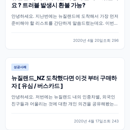
요 ? 트러블 발생시 환불 가능?
안녕하세요. 지난번에는 뉴질랜드에 도착해서 가장 먼저
준비해야 할 리스트를 간단하게 말씀드렸는데요. 이번에
는 뉴질랜드에서 액티비티는 어떻게 즐기고 있는지 궁금
하신 분들을 위해 제 경험을 공유해볼까 합니다. [ 뉴질
2020년 4월 20일
조회
296
랜드, 말도 안통하는데 액티비티 과연 할 수 있을지 고민
? ] 결론부터 말씀드리면 가능하지만 케이스 바이 케...
성공사례
뉴질랜드_NZ 도착했다면 이것 부터 구매하
자 [ 유심 / 버스카드 ]
안녕하세요. 저번에는 뉴질랜드 내의 인종차별, 외국인
친구들과 어울리는 것에 대한 개인 의견을 공유해봤는데
요 ! 오늘은 뉴질랜드에 도착해서 스케줄 시작에 앞서 미
리 준비를 마쳐놓으면 좋은 리스트를 공유해보고자 해
2020년 4월 17일
조회
243
요. [ 스키니 유심 구입 ] 장기간 해외로 떠나시는 분들은