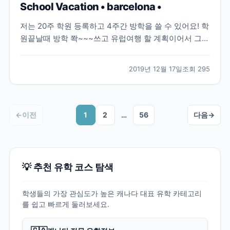
School Vacation • barcelona •
저는 20주 학원 등록하고 4주간 방학을 쓸 수 있어요! 학
원끝날때 방학 쫙~~~쓰고 유럽여행 할 계획이어서 그냥
학원 가볍게 스킵하고 바르셀로나에 다녀왔어요>_< 몰
타 어학연수 중에 유럽여행 계획하시는 분들 꼭 8월~9
2019년 12월 17일
조회
295
월에 다녀오세요.. 늦어도 10월!!!! 9월이 제일 좋은거 같
아요 날씨도 모든것들이 완벽(?)!!!...
←
이전
1
2
…
56
다음
→
💡 추천 유학 코스 탐색
학생들의 가장 관심도가 높은 캐나다 대표 유학 카테고리
를 쉽고 빠르게 둘러보세요.