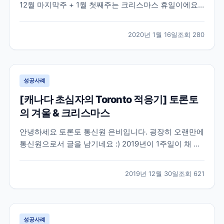
12월 마지막주 + 1월 첫째주는 크리스마스 휴일이에요!
저도 휴일을 정신없이 보내고, 여독이 남아있어서.... 글
올릴시간이 없었네요. 오늘은 학원 런치클래스 선생님께
2020년 1월 16일
조회
280
서 추천한 카페입니다 :) Bigmoose coffee 갑자기 런치
클래스 선생님이 카페가서 토론...
성공사례
[캐나다 초심자의 Toronto 적응기] 토론토
의 겨울 & 크리스마스
안녕하세요 토론토 통신원 은비입니다. 굉장히 오랜만에
통신원으로서 글을 남기네요 :) 2019년이 1주일이 채 남
지 않은 12월 말, 토론토에도 아주 추운 겨울이 찾아왔는
데요 사실은 10월 말에 벌써 첫 눈이 오고 11월에는 함박
2019년 12월 30일
조회
621
눈이 올 정도로 겨울이 빨리 찾아왔습니다. 토론토는 영
하 15-20에 이르는 추운 겨울로 유명...
성공사례