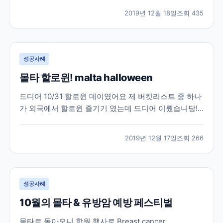
한국에 일찍 돌아가게 됐습니다. 그래도 열심히 캐나다
2019년 12월 18일
조회
435
생활을 올려 보겠습니다! 벌써 할로윈데이가 지난지 한
달이 넘었는데 이제서야 올리네요 ㅠㅠ 다른 컬리지들
도...
성공사례
몰타 할로윈! malta halloween
드디어 10/31 할로윈 데이였어요 제 버킷리스트 중 하나
가 외국에서 할로윈 즐기기 였는데 드디어 이뤘습니당!!!
살면서 제일 재밌었던 할로윈 데이였어요 정말>_<! 학원
에서 당연 할로윈행사를 했구요!!! 모두가 각자 코스튬을
2019년 12월 17일
조회
266
해왔어요 다들 너무 잘 준비해오지 않았나요?! 특히 선생
님들이 대박이었어요 원더우먼, 좀비, 도...
성공사례
10월의 몰타 & 유방암 예방 페스티벌
몰타로 돌아오니 학원 행사로 Breast cancer