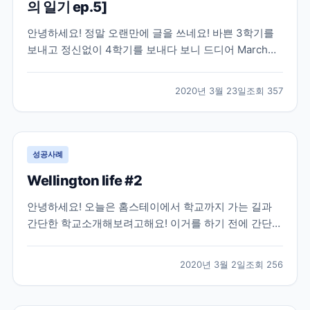
의 일기 ep.5]
안녕하세요! 정말 오랜만에 글을 쓰네요! 바쁜 3학기를
보내고 정신없이 4학기를 보내다 보니 드디어 March
Break가 와서 글을 쓸 수 있는 시간이 났네요! 이번 글은
피터버로우의 시내를 구경해 볼 꺼에요:) 다운타운에 버
2020년 3월 23일
조회
357
스 터미널, 즉 모든 버스들의 종착점이 있어요! 피터벌로
우를 돌아 다니고 싶으시면 다운타운 버스...
성공사례
Wellington life #2
안녕하세요! 오늘은 홈스테이에서 학교까지 가는 길과
간단한 학교소개해보려고해요! 이거를 하기 전에 간단한
홈스테이 후기! 홈스테이는 정말 집마다 다르긴한거 같
아요! 제가 살고 있는 홈스테이는 집도 좋고 홈스테이 사
2020년 3월 2일
조회
256
람들도 너무너무 친절하고 가족적인 분위기라서 너무 만
족하고 있어요 몇몇 집에 얘기를 들어보면 밥을 따로 먹
는...