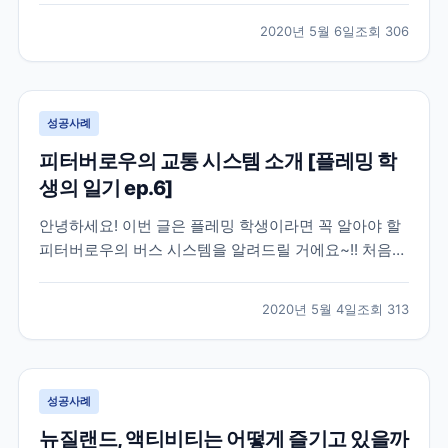
말씀드릴께요. [ 뉴질랜드는 현재 코로나 여파가 어느정
2020년 5월 6일
조회
306
도 일까요? ] 뉴질랜드에 방문을 앞두고 계신 분들이나
가족이나 지인분들이 이 곳, 현지에 계셔 하루하루...
성공사례
피터버로우의 교통 시스템 소개 [플레밍 학
생의 일기 ep.6]
안녕하세요! 이번 글은 플레밍 학생이라면 꼭 알아야 할
피터버로우의 버스 시스템을 알려드릴 거에요~!! 처음
피터버로우에 도착했을 때 한국이랑 버스 시스템이 같겠
지...하고 구글맵에 버스를 검색했는데 안떠서 너무 당황
2020년 5월 4일
조회
313
했어요:;;; 너무 자신만만했는데 버스 시스템이 다르다는
걸 안 순간 당황했었던 기억이 나네요 ㅎㅎ 하지만...
성공사례
뉴질랜드, 액티비티는 어떻게 즐기고 있을까