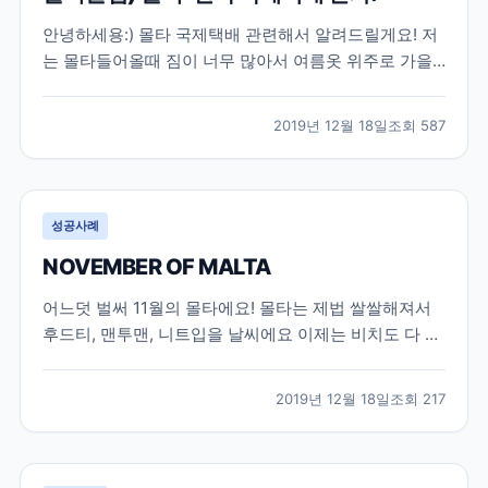
안녕하세용:) 몰타 국제택배 관련해서 알려드릴게요! 저
는 몰타들어올때 짐이 너무 많아서 여름옷 위주로 가을
옷 조금 챙겨왔구요 집에서 겨울옷은 따로 택배받을 예
정이었습니다!! 일단 택배는 두가지로 나뉘는데 3일만에
2019년 12월 18일
조회
587
배송오는 EMS랑 일반으로 나눠져요!! EMS 국제배송은
정말 비싸요 조그만 상자가 기본 10만원이 넘는다더라...
성공사례
NOVEMBER OF MALTA
어느덧 벌써 11월의 몰타에요! 몰타는 제법 쌀쌀해져서
후드티, 맨투맨, 니트입을 날씨에요 이제는 비치도 다 조
용하고 관광객들도 현저히 줄어들었어요! 근데 학원 학
생들은 주마다 50명이상씩은 꾸준히 들어오는것 같아요
2019년 12월 18일
조회
217
겨울이 되다 보니 브라질 이쪽 애들이 많이 들어오더라
구요! 프랑스애들도 많아졌어요 전보다! 저는 오후반으
로...