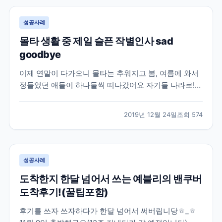
트,...
성공사례
몰타 생활 중 제일 슬픈 작별인사 sad
goodbye
이제 연말이 다가오니 몰타는 추워지고 봄, 여름에 와서
정들었던 애들이 하나둘씩 떠나갔어요 자기들 나라로!
제 남자친구도 5월에 와서 11월중순에 떠났답니당ㅜ_ㅜ
처음 만날때부터 얼마나 여기있어? 하면서 알고있었지
2019년 12월 24일
조회
574
만 막상 이별할 날이 다가오니 너무너무 슬프더라구요!
ㅠㅠ 남미랑 아시아는 너무 멀고 비행기도 직항도 없고
해서...
성공사례
도착한지 한달 넘어서 쓰는 예블리의 밴쿠버
도착후기!(꿀팁포함)
후기를 쓰자 쓰자하다가 한달 넘어서 써버립니당ㅎ_ㅎ