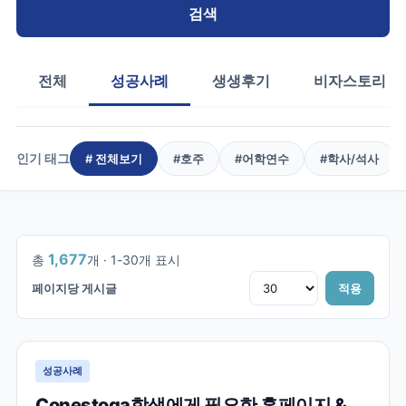
검색
전체
성공사례
생생후기
비자스토리
인기 태그
# 전체보기
#
호주
#
어학연수
#
학사/석사
1
/
56
1,677
총
개 ·
1
-
30
개 표시
페이지당 게시글
적용
성공사례
Conestoga학생에게 필요한 홈페이지 &