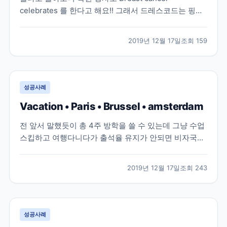
celebrates 를 한다고 해요!! 그래서 드레스코드는 핑크!
당연 저도 핑크를 입고 학원에 갔어용ㅋㅌㅋㅌ 학원 인
스타 계정인데 저희 사진이 올라왔어용! 근데 왜때문에
2019년 12월 17일
조회
159
남색티입은 도XX 얼굴과 표정이 저렇죠? 혼자 영화찍는
중인것 같아요! 핑크리본도 옷에 달고 핑크...
성공사례
Vacation • Paris • Brussel • amsterdam
전 앞서 말했듯이 총 4주 방학을 쓸 수 있는데 그냥 수업
스킵하고 여행다니다가 출석율 유지가 안되면 비자국에
서 잡으러 온다는 말을 듣고 1주일 방학을 썼어요! 1주일
방학 쓰면 본인이 원하면 수업 1주일 연장 가능하고, 원
2019년 12월 17일
조회
243
하지않으면 연장없이 졸업할 수 있어요! 방학은 쓰기 일
주일전에 꼭 스쿨오피스에 말해야해요 이번엔 남...
성공사례