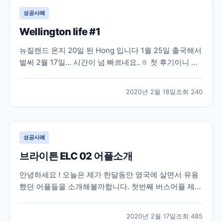
성공사례
Wellington life #1
뉴질랜드 온지 20일 된 Hong 입니다 1월 25일 출국해서
벌써 2월 17일... 시간이 넘 빠르네요..ㅎ 첫 후기이니 출
국했을 때 부터 시작해볼까해요 처음으로 혼자 해외를
가서 엄청 두근두근... 웰링턴은 직항이 없어서 오클랜드
2020년 2월 18일
조회
240
를 경유해서 가야해요! 인천국제공항에서 에어뉴질랜드
타고 오클랜드 갔다가 웰링턴 으로 가는...
성공사례
브라이튼 ELC 02 어플소개
안녕하세요 ! 오늘은 제가 한달동안 영국에 살면서 유용
했던 어플들을 소개해볼까합니다. 첫번째 버스어플 제외
하고는 영국 모든 지역에 유용할거같아요. 사진 속 어플
들을 순서대로 설명해볼께요 1. Brighton and Hove
2020년 2월 17일
조회
485