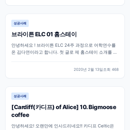
buses 먼저 브라이튼과 호브지역 버스어플입니다. 구글
맵을 사용해도 되지만 버스시간 정보는 이 어...
성공사례
브라이튼 ELC 01 홈스테이
안녕하세요 ! 브라이튼 ELC 24주 과정으로 어학연수를
온 김다연이라고 합니다. 첫 글로 제 홈스테이 소개를 해
볼께요. ELC 학원에서 제공하는 홈스테이에 살고있고
학원에서 버스로 15분, 걸어서 30분정도 거리입니다. 거
2020년 2월 13일
조회
468
리는 복불복이긴 한데 학원 친구들보면 이정도 거리가
보통인거같아요 ! 정말 복불복인 부분이 많아서...
성공사례
[Cardiff(카디프) of Alice] 10. Bigmoose
coffee
안녕하세요! 오랜만에 인사드리네요!! 카디프 Celtic은