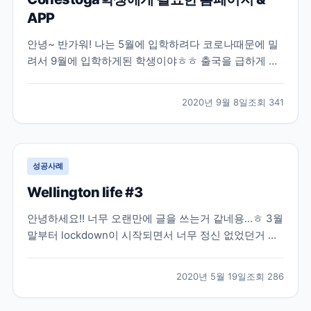
APP
안녕~ 반가워! 나는 5월에 입학하려다 코로나때문에 밀
려서 9월에 입학하게된 학생이야ㅎㅎ 출국을 급하게 서
두르다가 이것저것 못챙긴게 많더라구ㅠㅠ ​ (원장님이
챙겨주신 해외 USIM도 놓고왔지 뭐야) 말.잇.못... 그래
2020년 9월 8일
조회
341
서 말을 길게 잇지 못하고.. 말이 짧아졌어ㅋㅋ한국가게
되면 정신차리고 말 길게 할게! 여기선 반말로 적...
성공사례
Wellington life #3
안녕하세요!! 너무 오랜만에 글을 쓰는거 같네용...ㅎ 3월
말부터 lockdown이 시작되면서 너무 정신 없었던거 같
아요 어느 나라든 지금 코로나때문에 너무 힘든 날을 보
내고 있는거 같아 너무 마음이 안좋네요ㅜㅜ 뉴질랜드는
2020년 5월 19일
조회
286
이번주에 level2로 변경이 되면서 드디어!!! 다음주부터
학교를 갈 수 있게 되었어요! 학교를...