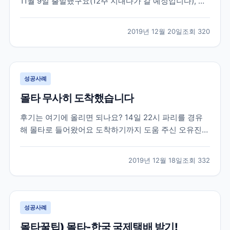
11월 9일 출발했구요(12주 지내다가 갈 예정입니다), 부
산에서 나리타를 경유해서 밴쿠버에 도착했습니다! 님
들..부츠신고 가지마세요 닥터마틴 20홀짜리 부츠가 무
2019년 12월 20일
조회
320
게가 많이 나가서 일부러 신고 갔는데 ㅋㅋㅋㅋㅋㅋㅋ
*^^* 왠걸 나리타에서 신발 벗으라구.... (팁1 귀찮...
성공사례
몰타 무사히 도착했습니다
후기는 여기에 올리면 되나요? 14일 22시 파리를 경유
해 몰타로 들어왔어요 도착하기까지 도움 주신 오유진
대리님 감사드립니다. ㅠㅠ 몰타 가는길 부터 첫 수업까
지 후기 남겨요~ 1. 항공편 - 저는 빨리 오는 항공편 검색
2019년 12월 18일
조회
332
하다가 경유지를 파리로 잡았어요. 그런데! 샤를드골 공
항에서 경유하는 것이 아니라 체크아웃해서 오를리...
성공사례
몰타꿀팁) 몰타-한국 국제택배 받기!