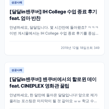
성공사례
[달달in밴쿠버] IH College 수업 종료 후기
feat. 엄마 반찬
안녕하세요, 달달입니다. 몇 시간만에 돌아왔죠? ㅋㅋㅋ
이번 게시물에서는 IH College 수업 종료 후기를 중심으
로 올려보려고 해요~ 어떤 사진을 올릴까 고민을 많이
했는데, 다른 친구들 얼굴이 나온 사진을 올리기엔 그래
2019년 12월 18일
조회
349
서 말로만 솔직히 풀어 보겠습니다..! 일단 저는 길지 않
은 시간 동안 외국 생활을 경험하고 일도...
성공사례
[달달in밴쿠버] 밴쿠버에서의 할로윈 데이
feat. CINEPLEX 영화관 꿀팁
안녕하세요, 한 달만에 돌아온 달달입니다! 앞으로 제가
올리는 포스팅은 마지막이 될 것 같아요 ㅠㅠ 학교 수업
이 끝나고 스벅에서 코업을 시작했는데 개인 사정으로