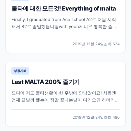
몰타에 대한 모든것! Everything of malta
Finally, I graduated from Ace school A2로 처음 시작
해서 B2로 졸업했답니당with yoonzi 너무 행복한 졸업
날이였어요! 친한친구들이 많이 떠나가서 사진은 여럿이
서 못찍었지만 그래도 남아있는 친구들이랑 사진찍고 행
2019년 12월 24일
조회
634
복한 하루였어요 몰타 생활도 끝이 났어요 제가 아는선
에서 몰타 관련해서 정리...
성공사례
Last MALTA 200% 즐기기
드디어 저도 몰타생활이 한 주밖에 안남았어요! 처음엔
언제 끝날까 했는데 정말 끝나는날이 다가오긴 하더라구
요!! 끝에는 시원섭섭하면서도 몰타가 많이 그리울거 같
았어요! 남친 보낸뒤로 우울한 날들을 보내다가 친구가
2019년 12월 24일
조회
480
우리 몰타라이프 즐기자!! 해서 행복하게 남은날들을 보
내기로 결심했어요! 브레이크에듀 3인방 (저, 룸메이