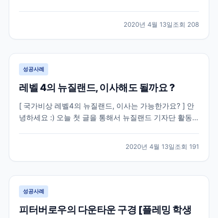
클랜드 시티에서 즐길 수 있는 저의 하루를 공유하려고
해요. [ 오클랜드에서의 하루, 어떻게 시작해서 마무리
2020년 4월 13일
조회
208
할까요 ? ] 우선 이 글을 보시는 분들 중에 많은 분들이
어학연수를 생각하고 계신 분들이 계시겠다는 생...
성공사례
레벨 4의 뉴질랜드, 이사해도 될까요 ?
[ 국가비상 레벨4의 뉴질랜드, 이사는 가능한가요? ] 안
녕하세요 :) 오늘 첫 글을 통해서 뉴질랜드 기자단 활동
이 시작되네요. 뉴질랜드에 와계신 분들을 포함한 뉴질
랜드를 계획하고 계셨던 모든 분들께 정말 다들 알면서
2020년 4월 13일
조회
191
도 늘 궁금해 물어보고 싶을만한 정보가 무엇일까 생각
해보았습니다 ㅎㅎ 아무래도 요즘 상황에는 코로나 바
이...
성공사례
피터버로우의 다운타운 구경 [플레밍 학생