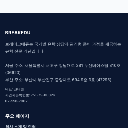
BREAKEDU
브레이크에듀는 국가별 유학 상담과 관리형 준비 과정을 제공하는
유학 전문 기관입니다.
서울 주소: 서울특별시 서초구 강남대로 381 두산베어스텔 810호
(06620)
부산 주소: 부산시 부산진구 중앙대로 694 9층 3호 (47295)
대표: 권태원
사업자등록번호: 751-79-00026
02-598-7002
주요 페이지
회사 소개 및 연혁