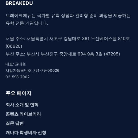
BREAKEDU
브레이크에듀는 국가별 유학 상담과 관리형 준비 과정을 제공하는
유학 전문 기관입니다.
서울 주소: 서울특별시 서초구 강남대로 381 두산베어스텔 810호
(06620)
부산 주소: 부산시 부산진구 중앙대로 694 9층 3호 (47295)
대표: 권태원
사업자등록번호: 751-79-00026
02-598-7002
주요 페이지
회사 소개 및 연혁
콘텐츠 라이브러리
질문 답변
캐나다 학생비자 신청