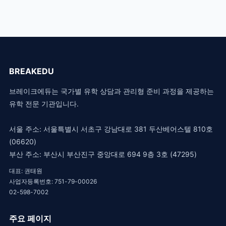
BREAKEDU
브레이크에듀는 국가별 유학 상담과 관리형 준비 과정을 제공하는
유학 전문 기관입니다.
서울 주소: 서울특별시 서초구 강남대로 381 두산베어스텔 810호
(06620)
부산 주소: 부산시 부산진구 중앙대로 694 9층 3호 (47295)
대표: 권태원
사업자등록번호: 751-79-00026
02-598-7002
주요 페이지