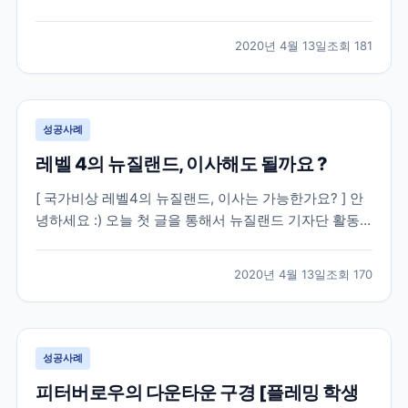
클랜드 시티에서 즐길 수 있는 저의 하루를 공유하려고
해요. [ 오클랜드에서의 하루, 어떻게 시작해서 마무리
2020년 4월 13일
조회
181
할까요 ? ] 우선 이 글을 보시는 분들 중에 많은 분들이
어학연수를 생각하고 계신 분들이 계시겠다는 생...
성공사례
레벨 4의 뉴질랜드, 이사해도 될까요 ?
[ 국가비상 레벨4의 뉴질랜드, 이사는 가능한가요? ] 안
녕하세요 :) 오늘 첫 글을 통해서 뉴질랜드 기자단 활동
이 시작되네요. 뉴질랜드에 와계신 분들을 포함한 뉴질
랜드를 계획하고 계셨던 모든 분들께 정말 다들 알면서
2020년 4월 13일
조회
170
도 늘 궁금해 물어보고 싶을만한 정보가 무엇일까 생각
해보았습니다 ㅎㅎ 아무래도 요즘 상황에는 코로나 바
이...
성공사례
피터버로우의 다운타운 구경 [플레밍 학생