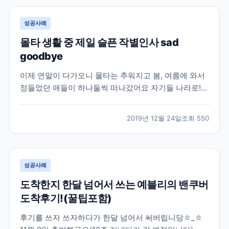
트,...
성공사례
몰타 생활 중 제일 슬픈 작별인사 sad
goodbye
이제 연말이 다가오니 몰타는 추워지고 봄, 여름에 와서
정들었던 애들이 하나둘씩 떠나갔어요 자기들 나라로!
제 남자친구도 5월에 와서 11월중순에 떠났답니당ㅜ_ㅜ
처음 만날때부터 얼마나 여기있어? 하면서 알고있었지
2019년 12월 24일
조회
550
만 막상 이별할 날이 다가오니 너무너무 슬프더라구요!
ㅠㅠ 남미랑 아시아는 너무 멀고 비행기도 직항도 없고
해서...
성공사례
도착한지 한달 넘어서 쓰는 예블리의 밴쿠버
도착후기!(꿀팁포함)
후기를 쓰자 쓰자하다가 한달 넘어서 써버립니당ㅎ_ㅎ