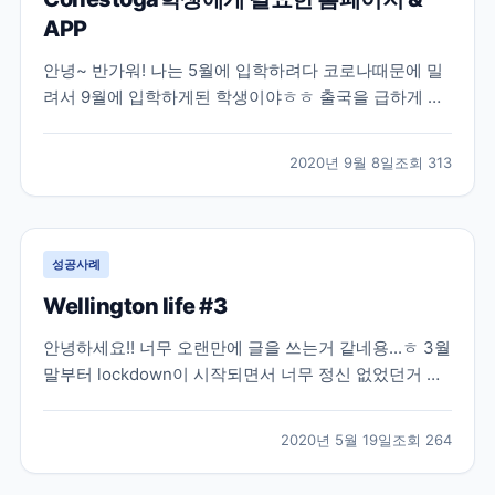
APP
안녕~ 반가워! 나는 5월에 입학하려다 코로나때문에 밀
려서 9월에 입학하게된 학생이야ㅎㅎ 출국을 급하게 서
두르다가 이것저것 못챙긴게 많더라구ㅠㅠ ​ (원장님이
챙겨주신 해외 USIM도 놓고왔지 뭐야) 말.잇.못... 그래
2020년 9월 8일
조회
313
서 말을 길게 잇지 못하고.. 말이 짧아졌어ㅋㅋ한국가게
되면 정신차리고 말 길게 할게! 여기선 반말로 적...
성공사례
Wellington life #3
안녕하세요!! 너무 오랜만에 글을 쓰는거 같네용...ㅎ 3월
말부터 lockdown이 시작되면서 너무 정신 없었던거 같
아요 어느 나라든 지금 코로나때문에 너무 힘든 날을 보
내고 있는거 같아 너무 마음이 안좋네요ㅜㅜ 뉴질랜드는
2020년 5월 19일
조회
264
이번주에 level2로 변경이 되면서 드디어!!! 다음주부터
학교를 갈 수 있게 되었어요! 학교를...