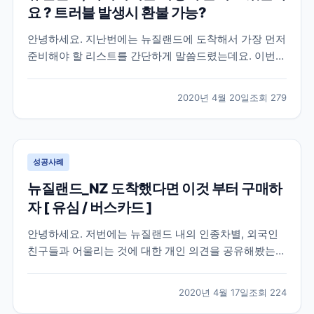
요 ? 트러블 발생시 환불 가능?
안녕하세요. 지난번에는 뉴질랜드에 도착해서 가장 먼저
준비해야 할 리스트를 간단하게 말씀드렸는데요. 이번에
는 뉴질랜드에서 액티비티는 어떻게 즐기고 있는지 궁금
하신 분들을 위해 제 경험을 공유해볼까 합니다. [ 뉴질
2020년 4월 20일
조회
279
랜드, 말도 안통하는데 액티비티 과연 할 수 있을지 고민
? ] 결론부터 말씀드리면 가능하지만 케이스 바이 케...
성공사례
뉴질랜드_NZ 도착했다면 이것 부터 구매하
자 [ 유심 / 버스카드 ]
안녕하세요. 저번에는 뉴질랜드 내의 인종차별, 외국인
친구들과 어울리는 것에 대한 개인 의견을 공유해봤는데
요 ! 오늘은 뉴질랜드에 도착해서 스케줄 시작에 앞서 미
리 준비를 마쳐놓으면 좋은 리스트를 공유해보고자 해
2020년 4월 17일
조회
224
요. [ 스키니 유심 구입 ] 장기간 해외로 떠나시는 분들은