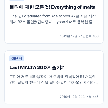
몰타에 대한 모든것! Everything of malta
Finally, I graduated from Ace school A2로 처음 시작
해서 B2로 졸업했답니당with yoonzi 너무 행복한 졸업
날이였어요! 친한친구들이 많이 떠나가서 사진은 여럿이
서 못찍었지만 그래도 남아있는 친구들이랑 사진찍고 행
2019년 12월 24일
조회
606
복한 하루였어요 몰타 생활도 끝이 났어요 제가 아는선
에서 몰타 관련해서 정리...
성공사례
Last MALTA 200% 즐기기
드디어 저도 몰타생활이 한 주밖에 안남았어요! 처음엔
언제 끝날까 했는데 정말 끝나는날이 다가오긴 하더라구
요!! 끝에는 시원섭섭하면서도 몰타가 많이 그리울거 같
았어요! 남친 보낸뒤로 우울한 날들을 보내다가 친구가
2019년 12월 24일
조회
445
우리 몰타라이프 즐기자!! 해서 행복하게 남은날들을 보
내기로 결심했어요! 브레이크에듀 3인방 (저, 룸메이