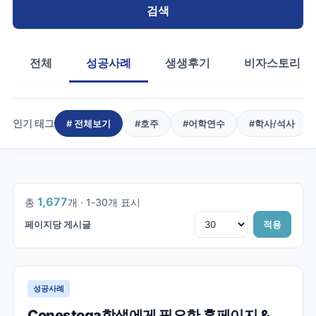
검색
전체
성공사례
생생후기
비자스토리
인기 태그
# 전체보기
#
호주
#
어학연수
#
학사/석사
1
/
56
1,677
총
개 ·
1
-
30
개 표시
페이지당 게시글
적용
성공사례
Conestoga학생에게 필요한 홈페이지 &