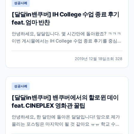
성공사례
[달달in밴쿠버] IH College 수업 종료 후기
feat. 엄마 반찬
안녕하세요, 달달입니다. 몇 시간만에 돌아왔죠? ㅋㅋㅋ
이번 게시물에서는 IH College 수업 종료 후기를 중심으
로 올려보려고 해요~ 어떤 사진을 올릴까 고민을 많이
했는데, 다른 친구들 얼굴이 나온 사진을 올리기엔 그래
2019년 12월 18일
조회
328
서 말로만 솔직히 풀어 보겠습니다..! 일단 저는 길지 않
은 시간 동안 외국 생활을 경험하고 일도...
성공사례
[달달in밴쿠버] 밴쿠버에서의 할로윈 데이
feat. CINEPLEX 영화관 꿀팁
안녕하세요, 한 달만에 돌아온 달달입니다! 앞으로 제가
올리는 포스팅은 마지막이 될 것 같아요 ㅠㅠ 학교 수업
이 끝나고 스벅에서 코업을 시작했는데 개인 사정으로