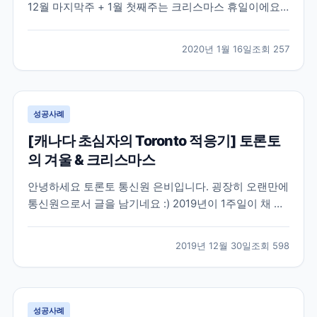
12월 마지막주 + 1월 첫째주는 크리스마스 휴일이에요!
저도 휴일을 정신없이 보내고, 여독이 남아있어서.... 글
올릴시간이 없었네요. 오늘은 학원 런치클래스 선생님께
2020년 1월 16일
조회
257
서 추천한 카페입니다 :) Bigmoose coffee 갑자기 런치
클래스 선생님이 카페가서 토론...
성공사례
[캐나다 초심자의 Toronto 적응기] 토론토
의 겨울 & 크리스마스
안녕하세요 토론토 통신원 은비입니다. 굉장히 오랜만에
통신원으로서 글을 남기네요 :) 2019년이 1주일이 채 남
지 않은 12월 말, 토론토에도 아주 추운 겨울이 찾아왔는
데요 사실은 10월 말에 벌써 첫 눈이 오고 11월에는 함박
2019년 12월 30일
조회
598
눈이 올 정도로 겨울이 빨리 찾아왔습니다. 토론토는 영
하 15-20에 이르는 추운 겨울로 유명...
성공사례