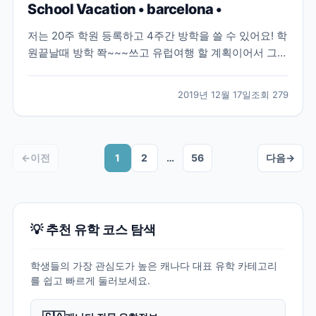
School Vacation • barcelona •
저는 20주 학원 등록하고 4주간 방학을 쓸 수 있어요! 학
원끝날때 방학 쫙~~~쓰고 유럽여행 할 계획이어서 그냥
학원 가볍게 스킵하고 바르셀로나에 다녀왔어요>_< 몰
타 어학연수 중에 유럽여행 계획하시는 분들 꼭 8월~9
2019년 12월 17일
조회
279
월에 다녀오세요.. 늦어도 10월!!!! 9월이 제일 좋은거 같
아요 날씨도 모든것들이 완벽(?)!!!...
←
이전
1
2
…
56
다음
→
💡 추천 유학 코스 탐색
학생들의 가장 관심도가 높은 캐나다 대표 유학 카테고리
를 쉽고 빠르게 둘러보세요.