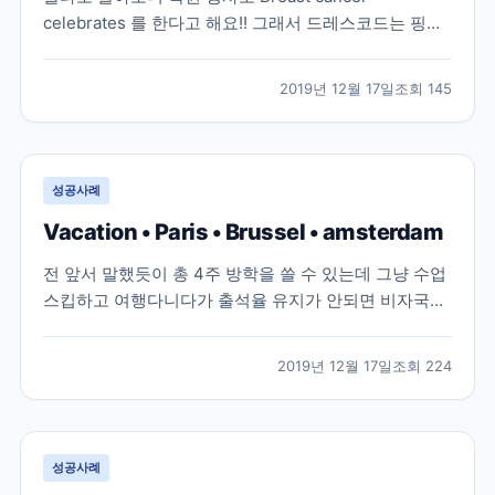
celebrates 를 한다고 해요!! 그래서 드레스코드는 핑크!
당연 저도 핑크를 입고 학원에 갔어용ㅋㅌㅋㅌ 학원 인
스타 계정인데 저희 사진이 올라왔어용! 근데 왜때문에
2019년 12월 17일
조회
145
남색티입은 도XX 얼굴과 표정이 저렇죠? 혼자 영화찍는
중인것 같아요! 핑크리본도 옷에 달고 핑크...
성공사례
Vacation • Paris • Brussel • amsterdam
전 앞서 말했듯이 총 4주 방학을 쓸 수 있는데 그냥 수업
스킵하고 여행다니다가 출석율 유지가 안되면 비자국에
서 잡으러 온다는 말을 듣고 1주일 방학을 썼어요! 1주일
방학 쓰면 본인이 원하면 수업 1주일 연장 가능하고, 원
2019년 12월 17일
조회
224
하지않으면 연장없이 졸업할 수 있어요! 방학은 쓰기 일
주일전에 꼭 스쿨오피스에 말해야해요 이번엔 남...
성공사례