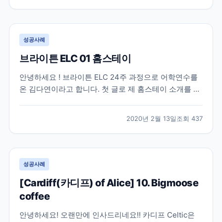
buses 먼저 브라이튼과 호브지역 버스어플입니다. 구글
맵을 사용해도 되지만 버스시간 정보는 이 어...
성공사례
브라이튼 ELC 01 홈스테이
안녕하세요 ! 브라이튼 ELC 24주 과정으로 어학연수를
온 김다연이라고 합니다. 첫 글로 제 홈스테이 소개를 해
볼께요. ELC 학원에서 제공하는 홈스테이에 살고있고
학원에서 버스로 15분, 걸어서 30분정도 거리입니다. 거
2020년 2월 13일
조회
437
리는 복불복이긴 한데 학원 친구들보면 이정도 거리가
보통인거같아요 ! 정말 복불복인 부분이 많아서...
성공사례
[Cardiff(카디프) of Alice] 10. Bigmoose
coffee
안녕하세요! 오랜만에 인사드리네요!! 카디프 Celtic은