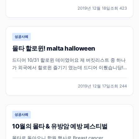
한국에 일찍 돌아가게 됐습니다. 그래도 열심히 캐나다
2019년 12월 18일
조회
423
생활을 올려 보겠습니다! 벌써 할로윈데이가 지난지 한
달이 넘었는데 이제서야 올리네요 ㅠㅠ 다른 컬리지들
도...
성공사례
몰타 할로윈! malta halloween
드디어 10/31 할로윈 데이였어요 제 버킷리스트 중 하나
가 외국에서 할로윈 즐기기 였는데 드디어 이뤘습니당!!!
살면서 제일 재밌었던 할로윈 데이였어요 정말>_<! 학원
에서 당연 할로윈행사를 했구요!!! 모두가 각자 코스튬을
2019년 12월 17일
조회
244
해왔어요 다들 너무 잘 준비해오지 않았나요?! 특히 선생
님들이 대박이었어요 원더우먼, 좀비, 도...
성공사례
10월의 몰타 & 유방암 예방 페스티벌
몰타로 돌아오니 학원 행사로 Breast cancer