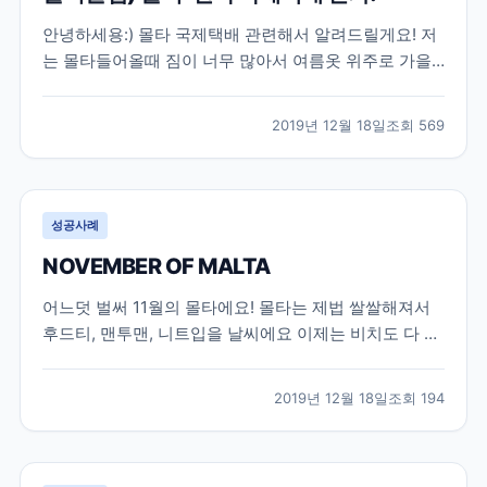
안녕하세용:) 몰타 국제택배 관련해서 알려드릴게요! 저
는 몰타들어올때 짐이 너무 많아서 여름옷 위주로 가을
옷 조금 챙겨왔구요 집에서 겨울옷은 따로 택배받을 예
정이었습니다!! 일단 택배는 두가지로 나뉘는데 3일만에
2019년 12월 18일
조회
569
배송오는 EMS랑 일반으로 나눠져요!! EMS 국제배송은
정말 비싸요 조그만 상자가 기본 10만원이 넘는다더라...
성공사례
NOVEMBER OF MALTA
어느덧 벌써 11월의 몰타에요! 몰타는 제법 쌀쌀해져서
후드티, 맨투맨, 니트입을 날씨에요 이제는 비치도 다 조
용하고 관광객들도 현저히 줄어들었어요! 근데 학원 학
생들은 주마다 50명이상씩은 꾸준히 들어오는것 같아요
2019년 12월 18일
조회
194
겨울이 되다 보니 브라질 이쪽 애들이 많이 들어오더라
구요! 프랑스애들도 많아졌어요 전보다! 저는 오후반으
로...