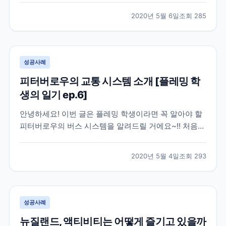
말씀드릴께요. [ 뉴질랜드는 현재 코로나 여파가 어느정
2020년 5월 6일
조회
285
도 일까요? ] 뉴질랜드에 방문을 앞두고 계신 분들이나
가족이나 지인분들이 이 곳, 현지에 계셔 하루하루...
성공사례
피터버로우의 교통 시스템 소개 [플레밍 학
생의 일기 ep.6]
안녕하세요! 이번 글은 플레밍 학생이라면 꼭 알아야 할
피터버로우의 버스 시스템을 알려드릴 거에요~!! 처음
피터버로우에 도착했을 때 한국이랑 버스 시스템이 같겠
지...하고 구글맵에 버스를 검색했는데 안떠서 너무 당황
2020년 5월 4일
조회
293
했어요:;;; 너무 자신만만했는데 버스 시스템이 다르다는
걸 안 순간 당황했었던 기억이 나네요 ㅎㅎ 하지만...
성공사례
뉴질랜드, 액티비티는 어떻게 즐기고 있을까