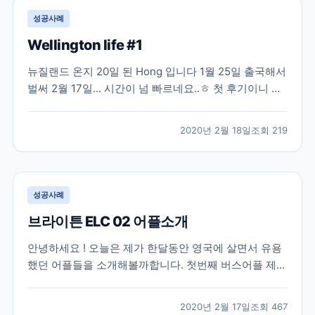
성공사례
Wellington life #1
뉴질랜드 온지 20일 된 Hong 입니다 1월 25일 출국해서
벌써 2월 17일... 시간이 넘 빠르네요..ㅎ 첫 후기이니 출
국했을 때 부터 시작해볼까해요 처음으로 혼자 해외를
가서 엄청 두근두근... 웰링턴은 직항이 없어서 오클랜드
2020년 2월 18일
조회
219
를 경유해서 가야해요! 인천국제공항에서 에어뉴질랜드
타고 오클랜드 갔다가 웰링턴 으로 가는...
성공사례
브라이튼 ELC 02 어플소개
안녕하세요 ! 오늘은 제가 한달동안 영국에 살면서 유용
했던 어플들을 소개해볼까합니다. 첫번째 버스어플 제외
하고는 영국 모든 지역에 유용할거같아요. 사진 속 어플
들을 순서대로 설명해볼께요 1. Brighton and Hove
2020년 2월 17일
조회
467