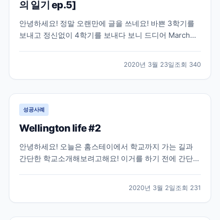
의 일기 ep.5]
안녕하세요! 정말 오랜만에 글을 쓰네요! 바쁜 3학기를
보내고 정신없이 4학기를 보내다 보니 드디어 March
Break가 와서 글을 쓸 수 있는 시간이 났네요! 이번 글은
피터버로우의 시내를 구경해 볼 꺼에요:) 다운타운에 버
2020년 3월 23일
조회
340
스 터미널, 즉 모든 버스들의 종착점이 있어요! 피터벌로
우를 돌아 다니고 싶으시면 다운타운 버스...
성공사례
Wellington life #2
안녕하세요! 오늘은 홈스테이에서 학교까지 가는 길과
간단한 학교소개해보려고해요! 이거를 하기 전에 간단한
홈스테이 후기! 홈스테이는 정말 집마다 다르긴한거 같
아요! 제가 살고 있는 홈스테이는 집도 좋고 홈스테이 사
2020년 3월 2일
조회
231
람들도 너무너무 친절하고 가족적인 분위기라서 너무 만
족하고 있어요 몇몇 집에 얘기를 들어보면 밥을 따로 먹
는...