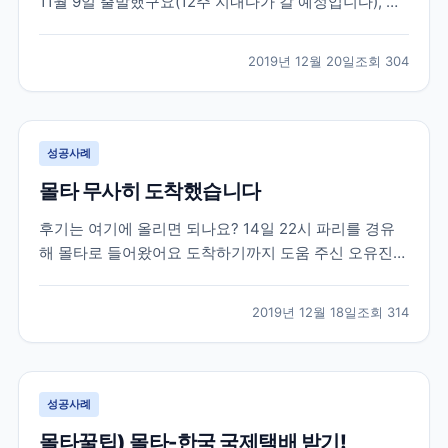
11월 9일 출발했구요(12주 지내다가 갈 예정입니다), 부
산에서 나리타를 경유해서 밴쿠버에 도착했습니다! 님
들..부츠신고 가지마세요 닥터마틴 20홀짜리 부츠가 무
2019년 12월 20일
조회
304
게가 많이 나가서 일부러 신고 갔는데 ㅋㅋㅋㅋㅋㅋㅋ
*^^* 왠걸 나리타에서 신발 벗으라구.... (팁1 귀찮...
성공사례
몰타 무사히 도착했습니다
후기는 여기에 올리면 되나요? 14일 22시 파리를 경유
해 몰타로 들어왔어요 도착하기까지 도움 주신 오유진
대리님 감사드립니다. ㅠㅠ 몰타 가는길 부터 첫 수업까
지 후기 남겨요~ 1. 항공편 - 저는 빨리 오는 항공편 검색
2019년 12월 18일
조회
314
하다가 경유지를 파리로 잡았어요. 그런데! 샤를드골 공
항에서 경유하는 것이 아니라 체크아웃해서 오를리...
성공사례
몰타꿀팁) 몰타-한국 국제택배 받기!