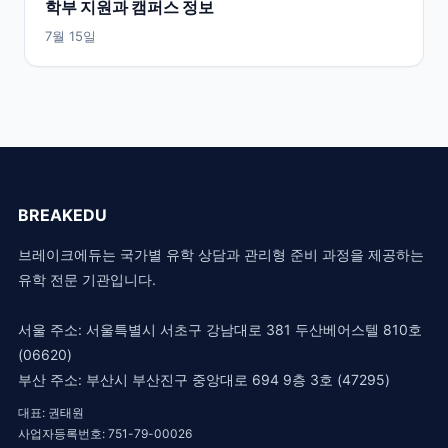
학부 지원과 캠퍼스 정보
7월 15일
BREAKEDU
브레이크에듀는 국가별 유학 상담과 관리형 준비 과정을 제공하는
유학 전문 기관입니다.
서울 주소: 서울특별시 서초구 강남대로 381 두산베어스텔 810호
(06620)
부산 주소: 부산시 부산진구 중앙대로 694 9층 3호 (47295)
대표: 권태원
사업자등록번호: 751-79-00026