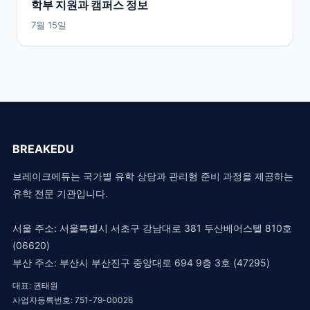
학부 지원과 캠퍼스 정보
7월 15일
BREAKEDU
브레이크에듀는 국가별 유학 상담과 관리형 준비 과정을 제공하는
유학 전문 기관입니다.
서울 주소: 서울특별시 서초구 강남대로 381 두산베어스텔 810호
(06620)
부산 주소: 부산시 부산진구 중앙대로 694 9층 3호 (47295)
대표: 권태원
사업자등록번호: 751-79-00026