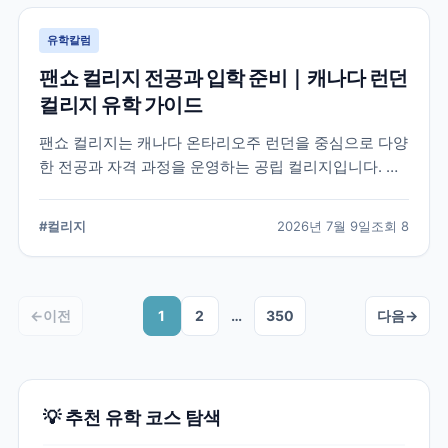
유학칼럼
팬쇼 컬리지 전공과 입학 준비｜캐나다 런던
컬리지 유학 가이드
팬쇼 컬리지는 캐나다 온타리오주 런던을 중심으로 다양
한 전공과 자격 과정을 운영하는 공립 컬리지입니다. 국
제학생이 학교를 선택할 때 확인해야 할 전공, 캠퍼스, 입
학 준비, 코업 및 학생 지원 항목을 정리했습니다.
#
컬리지
2026년 7월 9일
조회
8
←
이전
1
2
…
350
다음
→
💡 추천 유학 코스 탐색