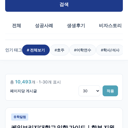
검색
전체
성공사례
생생후기
비자스토리
인기 태그
# 전체보기
#
호주
#
어학연수
#
학사/석사
1
/
350
10,493
총
개 ·
1
-
30
개 표시
페이지당 게시글
적용
유학칼럼
케임브리지대학교 입학 가이드｜학부 지원