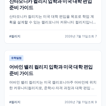
산타모니카 컬리지 입학과 미국 대학 편입
준비 가이드
산타모니카 컬리지는 미국 대학 편입을 목표로 학업 계
획을 설계할 수 있는 캘리포니아 커뮤니티 컬리지입니
다. 국제학생 지원, 전공 탐색, 편입 상담과 입학 전 확인
해야 할 준비 요소를 정리합니다.
#
컬리지
2026년 7월 11일
조회
7
유학칼럼
어바인 밸리 컬리지 입학과 미국 대학 편입
준비 가이드
어바인 밸리 컬리지는 미국 캘리포니아주 어바인에 위치
한 커뮤니티컬리지로, 준학사·자격 과정과 대학 편입 준
비 과정을 운영합니다. 국제학생 지원 절차와 전공 선택,
편입 계획을 세울 때 확인해야 할 내용을 정리했습니다.
#
컬리지
2026년 7월 11일
조회
9