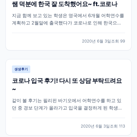
쌤 덕분에 한국 잘 도착했어요~ ft.코로나
지금 함께 보고 있는 학생은 영국에서 6개월 어학연수를
계획하고 2월말에 출국했다가 코로나로 인해 한국으로
다시 돌아온 학생의 이야기인데요! 이 학생은 영국 지역
중에서도 카디프라는 지역에서 어학연수를 진행한 학생
2020년 6월 3일
조회
99
으로 아무래도 시기가 시기인지라 돌아오는 항공편을 구
하기 어렵다보니 브레이크에듀 쌤에게 항공권에 대한 조
언과...
생생후기
코로나 입국 후기! 다시 또 상담 부탁드려요
~
같이 볼 후기는 필리핀 바기오에서 어학연수를 하고 있
던 중 경보 단계가 올라가고 입국을 결정하게 된 학생과
의 대화인데요! 하지만 외출 금지, 이동 자제, 대중교통
이용 제한 등의 코로나로 인한 정부 지침에 의해 학생분
2020년 6월 3일
조회
113
이 한국으로 귀국하기 위해 이용해야 하는 상황인데도