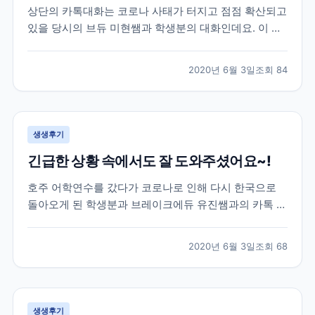
상단의 카톡대화는 코로나 사태가 터지고 점점 확산되고
있을 당시의 브듀 미현쌤과 학생분의 대화인데요. 이 학
생분은 2월 말 약 20주 간의 미국어학연수를 위해 샌프
란시스코로 출국을 하셨던 분이셨습니다. 학생분께서 출
2020년 6월 3일
조회
84
국하실 때만 해도 미국에는 코로나의 영향이 거의 없는
상황이라 무사히 출국을 하셨었는데요. 이제 막 적응하
면...
생생후기
긴급한 상황 속에서도 잘 도와주셨어요~!
호주 어학연수를 갔다가 코로나로 인해 다시 한국으로
돌아오게 된 학생분과 브레이크에듀 유진쌤과의 카톡 대
화로 후기를 함께 살펴볼게요. 학생분은 호주 어학연수
40주를 계획하시고 호주에 계셨었는데요. 코로나 사태
2020년 6월 3일
조회
68
로 인해 부모님께서 걱정이 되어 한국으로 돌아오는 항
공권을 구매하여 보내주셨습니다. 급하게 연락을 주셔서
학원에...
생생후기