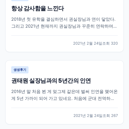
항상 감사함을 느낀다
2018년 첫 유학을 결심하면서 권실장님과 연이 닿았다.
그리고 2021년 현재까지 권실장님과 꾸준히 연락하며
지낸다. 사실 유학을 하다보면 부모님, 친구들에게 털어
놓지 못하는 고민들도 많다. 그들이 내 고민에 깊게 공감
2021년 2월 24일
조회
320
해줄만큼 캐나다 사정을 잘 알지도 못하거니와 그들이
해 줄 수 있는건 정서적이 도움들 밖에 없다. 그...
생생후기
권태원 실장님과의 5년간의 인연
2016년 말 처음 뵌 게 엊그제 같은데 벌써 인연을 맺어온
게 5년 가까이 되어 가고 있네요. 처음에 군대 전역하기
직전에 쌤 찾아가서 전역하면 이렇게 저렇게 할거에요
상담받았던 생각이 납니다. 무작정 그냥 외국으로 학교
2021년 2월 24일
조회
267
가야지 마음먹고 상담 신청하고 찾아 갔었는데 열정을
다하여 상담을 해 주셨습니다. 불안감에 가득차고...