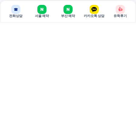
☎
N
N
👍
전화상담
서울 예약
부산 예약
카카오톡 상담
유학후기
BREAKEDU
브레이크에듀는 국가별 유학 상담과 관리형 준비 과정을 제공하는
유학 전문 기관입니다.
서울 주소: 서울특별시 서초구 강남대로 381 두산베어스텔 810호
(06620)
부산 주소: 부산시 부산진구 중앙대로 694 9층 3호 (47295)
대표: 권태원
사업자등록번호: 751-79-00026
02-598-7002