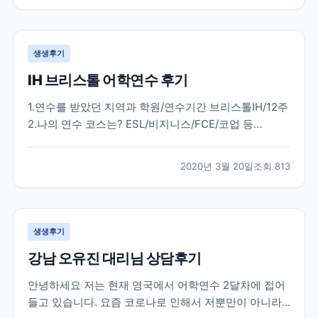
다. 한국에서 많은 준비 과정을 거치고 무사히 뉴질랜드
에...
생생후기
IH 브리스톨 어학연수 후기
1.연수를 받았던 지역과 학원/연수기간 브리스톨IH/12주
2.나의 연수 코스는? ESL/비지니스/FCE/코업 등
general english 20 3.학원과 지역을 처음에 선택한 이
유는? 처음부터 런던3개월 / 지방3개월을 결정하였고
2020년 3월 20일
조회
813
런던 외 지방지역은 런던과는 달리 조용하고 공부에 몰
두할 수 있는 지역을 원하였습니다....
생생후기
강남 오유진 대리님 상담후기
안녕하세요 저는 현재 영국에서 어학연수 2달차에 접어
들고 있습니다. 요즘 코로나로 인해서 저뿐만이 아니라