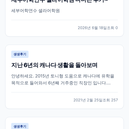
세부어학연수 셀라어학원
2026년 6월 18일
조회
0
생생후기
지난 6년의 캐나다 생활을 돌아보며
안녕하세요. 2015년 토니형 도움으로 캐나다에 유학을
목적으로 들어와서 6년째 거주중인 직장인 입니다.
2015년 군 생활중에 캐나다 워털루 대학에 흥미를 느껴
서 브레이크 에듀를 방문 했을때 부터 벌써 6년이라는
2021년 2월 25일
조회
257
시간이 지났네요. 캐나다라는 나라가 어디에 있는지도
몰랐던 제가 군 복무중에 수많은 유학원들 중에서 브레
이크...
생생후기