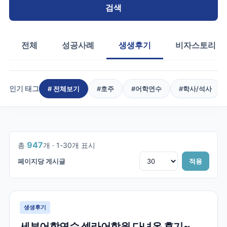
검색
전체
성공사례
생생후기
비자스토리
인기 태그
# 전체보기
#
호주
#
어학연수
#
학사/석사
1
/
32
947
총
개 ·
1
-
30
개 표시
페이지당 게시글
적용
생생후기
세부어학연수 셀라어학원 다녀온 후기~