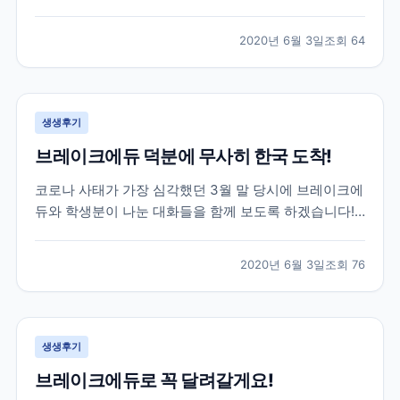
는데요. 특히나 한국으로 다시 돌아오셔야 하는 상황인
데 항공권 구하기가 하늘의 별따기...! 이런 긴급한 상황
2020년 6월 3일
조회
64
이었지만 브레이크에듀는 함께 걱정하고 최선을 다해 옆
에서 서포트 해드리는 게 맞다고 생각합니다. 하단 카톡
은...
생생후기
브레이크에듀 덕분에 무사히 한국 도착!
코로나 사태가 가장 심각했던 3월 말 당시에 브레이크에
듀와 학생분이 나눈 대화들을 함께 보도록 하겠습니다!
위 학생분께서는 3월 말 군대를 막 전역하시고 바로 캐
나다로 출국하신 학생분이셨는데요. 캐나다에서 6개월
2020년 6월 3일
조회
76
어학연수를 계획하셨지만 3개월 정도 공부 후, 코로나
사태로 인해 어쩔 수 없이 다시 한국으로 돌아오기로 하
였...
생생후기
브레이크에듀로 꼭 달려갈게요!