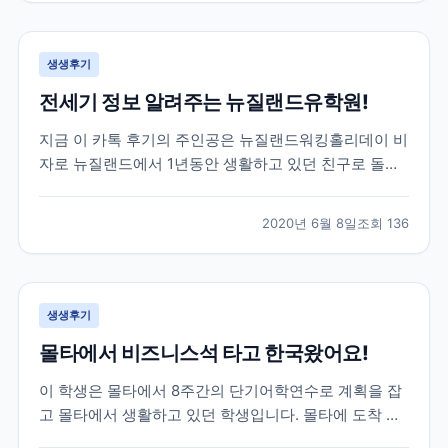
루대학교를 목표로 가고싶다하길래 브레이크에듀를 알
게 되었고,...
생생후기
전세기 정보 알려주는 뉴질랜드유학원!
지금 이 카톡 후기의 주인공은 뉴질랜드워킹홀리데이 비
자로 뉴질랜드에서 1년동안 생활하고 있던 친구로 돌아
오는 날이 약 2달정도 남은 학생이었어요! 그 러나 아시
는 것 처럼 전 세계적으로 코로나19가 터지고 상황이 긴
2020년 6월 8일
조회
136
급해지면서 항공권에 대해 고민을 하기 시작했는데요!
그러던 중 주한 뉴질랜드 대사관에서 공지한 전세기 소
식이...
생생후기
몰타에서 비즈니스석 타고 한국왔어요!
이 학생은 몰타에서 8주간의 단기어학연수로 계획을 잡
고 몰타에서 생활하고 있던 학생입니다. 몰타에 도착 후
4주동안 정말 재미있는 몰타어학연수 생활을 하고 있던