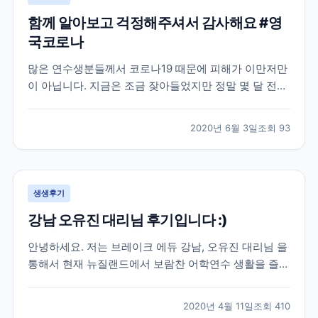
함께 알아보고 걱정해주셔서 감사해요 #영
국코로나
많은 연수생분들께서 코로나19 때문에 피해가 이만저만
이 아닙니다. 지금은 조금 잦아들었지만 정말 몇 달 전까
지만 해도 우리 브레이크에듀 선생님들도 이번 코로나19
로 인한 상황 속에서 학생분들의 연수 시작부터 끝까지
2020년 6월 3일
조회
93
함께 하며 꾸준히 소통을 유지하고 있는데요. 학생분들
입장에서는 정말 당황스럽기도 하고 무섭기도 하실 거예
요...
생생후기
강남 오유진 대리님 후기입니다 :)
안녕하세요. 저는 브레이크 에듀 강남, 오유진 대리님 을
통해서 현재 뉴질랜드에서 보람찬 어학연수 생활을 즐기
고 있는 학생입니다. 우선 많은 어학원들 가운데 브레이
크 에듀를 선택해서 이렇게 인연을 시작하게 된 배경에
2020년 4월 11일
조회
410
도 오유진 대리님의 친절함이 이유가 되었다고 생각합니