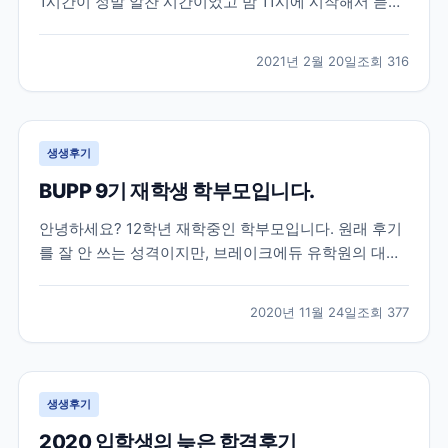
1시간이 정말 알찬 시간이었고 밤 11시에 시작해서 듣기
쉬운 시간은 아니었지만 그 시간에 놀지않고 듣기를 잘
했다는 생각이 드네요ㅎㅎ 세미나가 아니었다면 관심도
2021년 2월 20일
조회
316
가지지 않았다가 미리 준비를 못해 나중에 후회를 했을
뻔한 엄청 중요한 이야기들을 해주셨고 그 이야기들도
딱...
생생후기
BUPP 9기 재학생 학부모입니다.
안녕하세요? 12학년 재학중인 학부모입니다. 원래 후기
를 잘 안 쓰는 성격이지만, 브레이크에듀 유학원의 대학
입시 준비에 대한 체계적 관리에 큰 도움을 받아 유학중
이거나, 유학을 계획중이신 학부모님들께 도움이 되고자
2020년 11월 24일
조회
377
몇자 적어 봅니다. 조기유학으로는 늦은 고1 봄, 강남 모
유학원의 권유로 토론토의 대형사립고등학교로 갔으
나,...
생생후기
2020 입학생의 늦은 합격후기