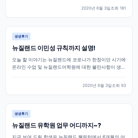
도중, 몰타에서도 코로나여파가 미치게 되어 불가피하게
2020년 6월 3일
조회
181
코로나로 인한 공항 폐쇄 등의 소식등을 전하게 되었는
데요! 이 학생은 학업을 잠시 멈추고 한국으로 돌아오기
로...
생생후기
뉴질랜드 이민성 규칙까지 설명!
오늘 할 이야기는 뉴질랜드에 코로나가 한창이던 시기에
온라인 수업 및 뉴질랜드어학원에 대한 불만사항이 생겼
을 때, 학생의 요청을 어학원에 전달하고 중간에서 비자
와 학업 기간까지 조정해드렸던 이야기를 전하려고 합니
2020년 6월 3일
조회
93
다. 이 학생은 뉴질랜드어학연수 6개월을 계획하고 떠난
학생인데, 3개월차에 뉴질랜드가 코로나로 인한 락다운
이...
생생후기
뉴질랜드 유학원 업무 어디까지~?
지금 보여 드릴 학생은 뉴질랜드 웰링턴에서 6개월의 어