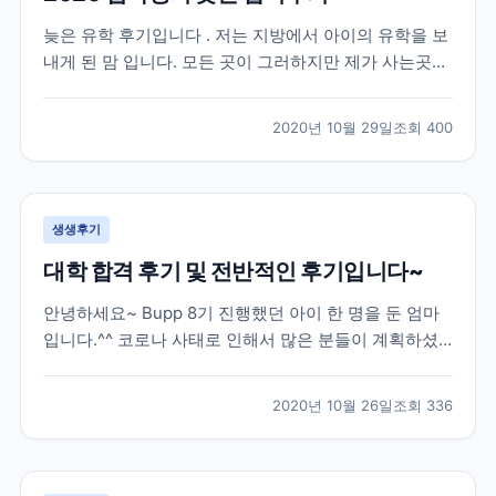
늦은 유학 후기입니다 . 저는 지방에서 아이의 유학을 보
내게 된 맘 입니다. 모든 곳이 그러하지만 제가 사는곳은
유학원이 없는곳 입니다. 2019 년 수능을 다 마치고 유학
을 가고 싶다는 아들의 뜻에 따라 아주 늦게 유학원을 알
2020년 10월 29일
조회
400
아보게 되었습니다 . 인터넷으로 “ 유학원 ” 을 검색해서
2-3 군데 전화를 했는데 대부분 바...
생생후기
대학 합격 후기 및 전반적인 후기입니다~
안녕하세요~ Bupp 8기 진행했던 아이 한 명을 둔 엄마
입니다.^^ 코로나 사태로 인해서 많은 분들이 계획하셨
던 유학이 틀어져서 속상하실텐데요, 모두 힘내서 극복
해보자 하고 유학을 망설이시는 분들께 조금이나마 도움
2020년 10월 26일
조회
336
이 될까 해서 늦게나마 작성해봅니다.*^^* 저희 아이는
한국에서 고3 수능까지 응시한 후 재수를 결정했던...