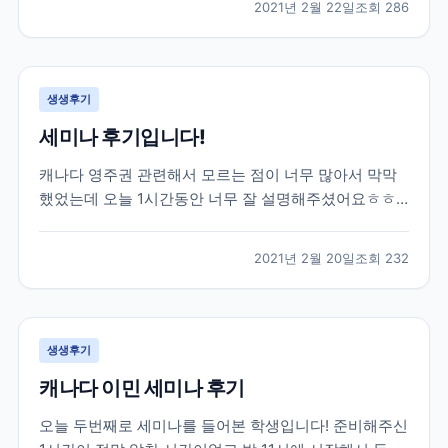
2021년 2월 22일
조회
286
권태원 실장님의 도움을 받아 토론토 대학교에 진학을
하게 되었습니다. 대학 진학 문제로 고민이 많았...
생생후기
세미나 후기입니다!
캐나다 영주권 관련해서 모르는 점이 너무 많아서 막막
했었는데 오늘 1시간동안 너무 잘 설명해주셨어요ㅎㅎ
엄청 유익한 시간이었습니다 제가 혼자 준비했었다면 놓
쳐버렸을 정보들도 잘알려주셨어용 덕분에 많이 배워갑
2021년 2월 20일
조회
232
니다 너무 감사드려요!
생생후기
캐나다 이민 세미나 후기
오늘 두번째로 세미나를 들어본 학생입니다! 준비해주신