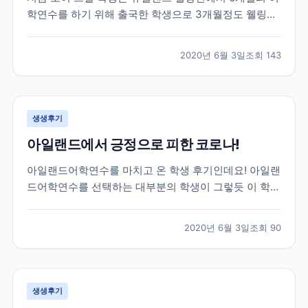
학연수를 하기 위해 출국한 학생으로 3개월정도 웰링턴
생활을 하고 있던 친구인데요! 브레이크에듀 선생님들이
매일하는 업무 중 하나인 학생들의 안부와 현지 생활 체
2020년 6월 3일
조회
143
크를 위해 대화를 나누면서 받은 카톡이랍니다! 그럼 먼
저 가장 궁금해 하실 학생과의 카톡 후기 먼저 함께 보...
생생후기
아일랜드에서 긍정으로 피한 코로나!
아일랜드어학연수를 마치고 온 학생 후기인데요! 아일랜
드어학연수를 선택하는 대부분의 학생이 그렇듯 이 학생
역시 아일랜드에서 영어공부도 하고 아르바이트도 할 수
있는 work&study 프로그램을 선택해 25주 학업과 8주
2020년 6월 3일
조회
90
의 워킹홀리데이로 총 33주간의 체류를 목표로 아일랜
드에 작년 11월에 출국한 학생이랍니다! 아쉽게도...
생생후기