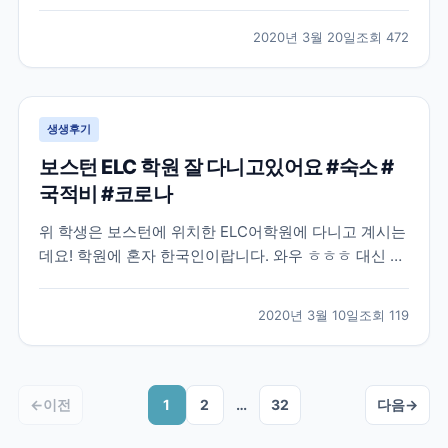
많은 분들이 난감해 하실거같아요. 모두들 부디 이 난관
을 잘 해결하셨으면 좋겠습니다! 작년 8월, 어학연수를
2020년 3월 20일
조회
472
결정하고 나서 무작정 제일 먼저 눈에 띈 브레이크에듀
에 연락해서 상담을 하였습니다. 그 당시에는 정확히 어
디...
생생후기
보스턴 ELC 학원 잘 다니고있어요 #숙소 #
국적비 #코로나
위 학생은 보스턴에 위치한 ELC어학원에 다니고 계시는
데요! 학원에 혼자 한국인이랍니다. 와우 ㅎㅎㅎ 대신 프
랑스 단체학생들이 왔나보네요 불어와 영어, 중국어까지
ㅋㅋ 그래도 한국인 없으니 영어로 말해야되는 환경이네
2020년 3월 10일
조회
119
요~! 숙소도 넘 좋아서 집 알아보면서 숙소 연장하셨네
요 ㅎㅎ 좋은 집을 꼭 구하시길! 외국학생들은 아무래...
←
이전
1
2
…
32
다음
→