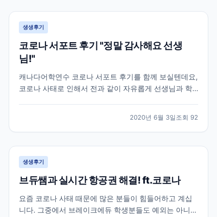
공항까지 이동조차 어려워 지던 상황이라 상황이 매우
급...
생생후기
코로나 서포트 후기 "정말 감사해요 선생
님!"
캐나다어학연수 코로나 서포트 후기를 함께 보실텐데요,
코로나 사태로 인해서 전과 같이 자유롭게 선생님과 학
생들이 마주보며 이야기할 수 없어졌습니다. 대부분의
캐나다 학원들은 코로나 학산 방지 및 학생분들의 안전
2020년 6월 3일
조회
92
을 위해 선생님과 학생들이 화상으로 수업하는 온라인
강의로 대체되었는데요. 학원 직원분들도 우리나라와 같
이 재택근...
생생후기
브듀쌤과 실시간 항공권 해결! ft.코로나
요즘 코로나 사태 때문에 많은 분들이 힘들어하고 계십
니다. 그중에서 브레이크에듀 학생분들도 예외는 아니었