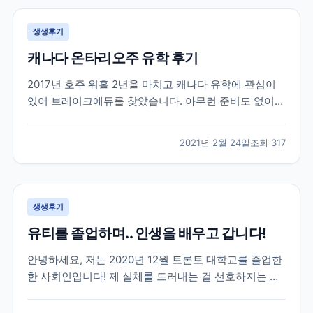
생생후기
캐나다 온타리오주 유학 후기
2017년 호주 워홀 2년을 마치고 캐나다 유학에 관심이
있어 브레이크에듀를 찾았습니다. 아무런 준비도 없이
유학을 가려고 캐나다 유학에대한 정보도 개념도 없이
무작정 찾아 가서 상담을 받았던게 벌써 4년이나 지났네
2021년 2월 24일
조회
317
요. 캐나다에 있는 여러 학교들과 학과들중에 저에게 맞
는 학교를 추천해주시고 그후로 필요한게 무엇인지 언제
까...
생생후기
유티를 졸업하며.. 인생을 배우고 갑니다!
안녕하세요, 저는 2020년 12월 토론토 대학교를 졸업한
한 사회인입니다! 제 실체를 드러내는 걸 선호하지는 않
지만 이 글이 코로나로 지치고 포기하려고 하는 분들께
조금이나마 희망이 되었으면 합니다~ 우선 저는 2016년