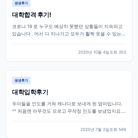
생생후기
대학합격 후기!
코로나 19 로 누구도 예상치 못했던 상황들이 지속되고
있습니다 . 어서 다 지나가고 모두가 활짝 웃을 수 있는
날들이 빨리 오기를 진심으로 희망합니다 . 모두 힘내시
고 , 함께 잘 극복해 보아요 ~. 자녀유학을 고민하시는 분
2020년 10월 4일
조회
353
들이 제 후기를 통해 결정하시는 데 조금이나마 도움이
되길 바라는 마음에 글을 올려 봅니다 . 제...
생생후기
대학입학후기
두아들을 인도를 거쳐 캐나다로 보내게 된 엄마입니다.
^^ 처음엔 아무것도 모르고 무작정 인도를 보냈었지요.
그때당시 유학원은 그냥 유학 수속만 해주고 현지에 애
들이 도착하고나서는 신경써주는 부분은 하나도 없었습
2020년 7월 2일
조회
569
니다. 그러다가 큰아들이 캐나다에 정착하고싶고, 워터