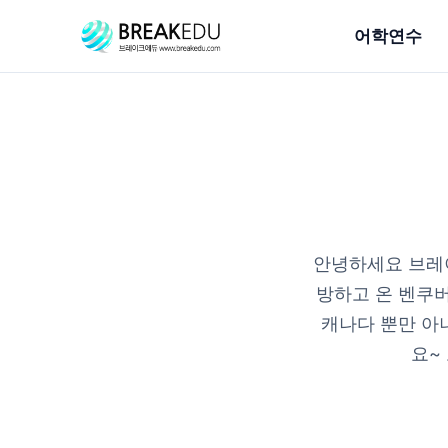
어학연수
안녕하세요 브레
방하고 온 벤쿠버
캐나다 뿐만 아
요~