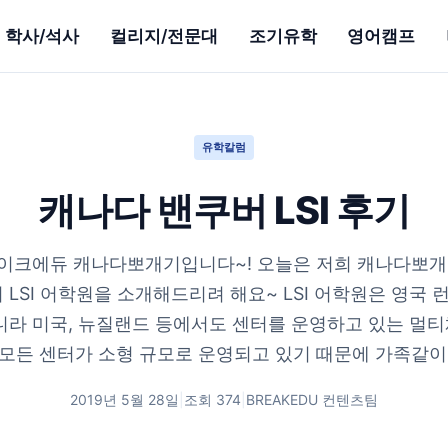
학사/석사
컬리지/전문대
조기유학
영어캠프
유학칼럼
캐나다 밴쿠버 LSI 후기
이크에듀 캐나다뽀개기입니다~! 오늘은 저희 캐나다뽀개
 LSI 어학원을 소개해드리려 해요~ LSI 어학원은 영국
니라 미국, 뉴질랜드 등에서도 센터를 운영하고 있는 멀
 모든 센터가 소형 규모로 운영되고 있기 때문에 가족같이 포
2019년 5월 28일
|
조회
374
|
BREAKEDU 컨텐츠팀