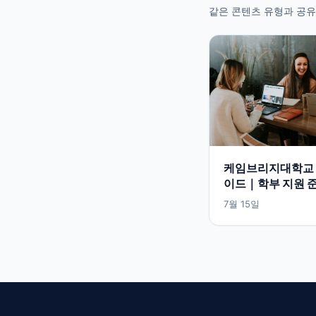
같은 콘텐츠 유형과 공유
케임브리지대학교 
이드｜학부 지원 
식 입학정보 한눈에
7월 15일