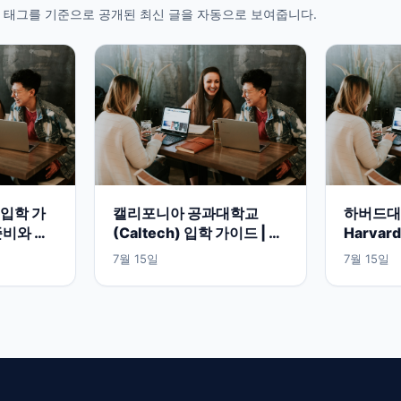
 태그를 기준으로 공개된 최신 글을 자동으로 보여줍니다.
입학 가
캘리포니아 공과대학교
하버드대학
준비와 공
(Caltech) 입학 가이드 | 미
Harvard
 보기
국 이공계 명문대 준비 방법
지원과 
7월 15일
7월 15일