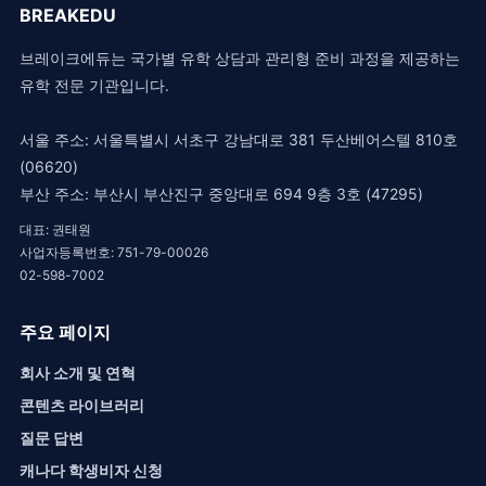
BREAKEDU
브레이크에듀는 국가별 유학 상담과 관리형 준비 과정을 제공하는
유학 전문 기관입니다.
서울 주소: 서울특별시 서초구 강남대로 381 두산베어스텔 810호
(06620)
부산 주소: 부산시 부산진구 중앙대로 694 9층 3호 (47295)
대표: 권태원
사업자등록번호: 751-79-00026
02-598-7002
주요 페이지
회사 소개 및 연혁
콘텐츠 라이브러리
질문 답변
캐나다 학생비자 신청