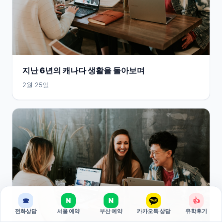
지난 6년의 캐나다 생활을 돌아보며
2월 25일
☎
N
N
👍
전화상담
서울 예약
부산 예약
카카오톡 상담
유학후기