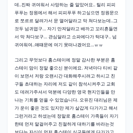
데..진짜 귀여워서 사망하는 줄 알았어요.. 틸리 피피
푸푸는 정원에서 해서 피피푸푸 하고싶으면 정원문으
로 쪼르르 달려가서 문 열어달라고 막 쳐다보는데..그
것두 넘귀엽구... 자기 만져달라고 배까고 꼬리흔들면
서 막 쳐다보구... 관심달라고 소파에다가 턱대구.. 넘
귀여워여..얘떄문에 여기 못떠나겠어요...ㅠㅠ
그리고 무엇보다 홈스테이에 정말 감사한 부분은 홈
스테이 맘이 정말 좋으신 분이에요. 저녁마다 티비 같
이 보면서 저랑 오랜시간 대화해주시려고 하시고 친
구들 초대하는 자리에 저도 같이 참석시켜주고 교회
도 데려가주셔서 덕분에 다양한 영국 현지인들을 만
나는 기회를 얻을 수 있었습니다. 오유진 대리님은 제
가 운이 좋은 것도 있지만 제가 살갑게 다가가고 해서
그런거라고 하셨는데 정말로 홈스테이 가족들이 자기
한테 먼저 말걸어주고 친절하게 대하기를 바라는것
보다는 자신이 먼저 홈스테이 식구들에게 다가가고