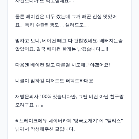
사진보니까 또 먹고싶네요....
물론 베이컨은 너무 짰는데 그거 빼곤 진심 맛있어
요... 특히 수란!!! 빵도 ... 샐러드도....
말하고 보니, 베이컨 빼고 다 괜찮았네요. 배터지는줄
알았어요. 결국 베이컨 한개는 남겼습니다....!!
다음엔 베이컨 말고 다른걸 시도해봐야겠어요!
니콜이 말하길 디저트도 퍼펙트하대요.
재방문의사 100% 있습니다만, 그땐 비건 아닌 친구랑
오려구요 ㅠㅠ
※ 브레이크에듀 네이버카페 '영국뽀개기' 에 "앨리스"
님께서 작성해주신 글입니다.