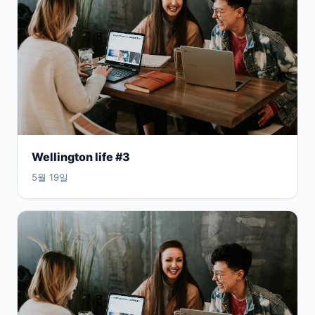
Wellington life #3
5월 19일