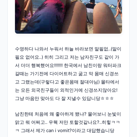
수영하다 나와서 누워서 하늘 바라보면 말필없..(말이
필요 없어요..) 히히 그리고 저는 남자친구도 같이 가
서 더더 행복했어요!!!!!!! 한국에서 남친이랑 워터파크
갈때는 가기전에 다이어트하고 굶고 막 몸매 신경쓰
고 그랬는데(구렇다고 좋은몸매 절대아님) 몰타에서
는 모든 외국친구들이 외적인거에 신경쓰지않아요!
그냥 마음만 맞아도 다 잘 지낼수 있답니당ㅎㅎㅎ
남친한테 처음에 왜 좋아하게 됐냐? 물어보니 눈빛이
맑고 뭐 어쩌고.. 우웩 저만 토할것같나요?..히힣ㅋㅋ
ㅋ 그래서 제가 can i vomit?이라고 대답했습니당