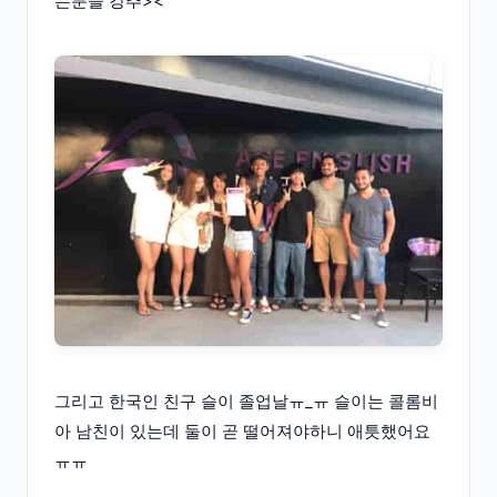
는분들 강추><
그리고 한국인 친구 슬이 졸업날ㅠ_ㅠ 슬이는 콜롬비
아 남친이 있는데 둘이 곧 떨어져야하니 애틋했어요
ㅠㅠ