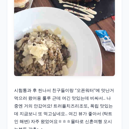
시험통과 후 씬나서 친구들이랑 “오픈워터”에 맛난거
먹으러 왔어용 룰루 근데 여긴 맛있는데 비싸서.. 나
중엔 거의 안갔어요! 트러플치즈리조또, 폭립 맛있는
데 지금보니 또 먹고싶네요.. 여긴 뷰가 좋아서 (탁트
인 해변) 자주 왔었어요ㅎㅎㅎ몰타로 신혼여행 오시