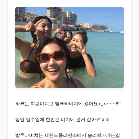
하루는 학교마치고 발루타비치에 갔어요>_<~~~!!!!
정말 일주일에 한번은 비치에 간거 같아요ㅎㅎ
발루타비치는 세인트줄리언스에서 슬리에마가는길