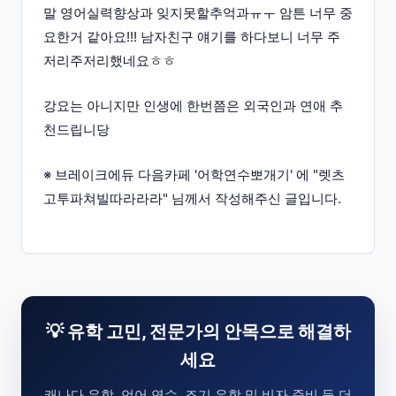
말 영어실력향상과 잊지못할추억과ㅠㅜ 암튼 너무 중
요한거 같아요!!! 남자친구 얘기를 하다보니 너무 주
저리주저리했네요ㅎㅎ
강요는 아니지만 인생에 한번쯤은 외국인과 연애 추
천드립니당
※ 브레이크에듀 다음카페 '어학연수뽀개기' 에 "렛츠
고투파쳐빌따라라라" 님께서 작성해주신 글입니다.
💡 유학 고민, 전문가의 안목으로 해결하
세요
캐나다 유학, 언어 연수, 조기 유학 및 비자 준비 등 더