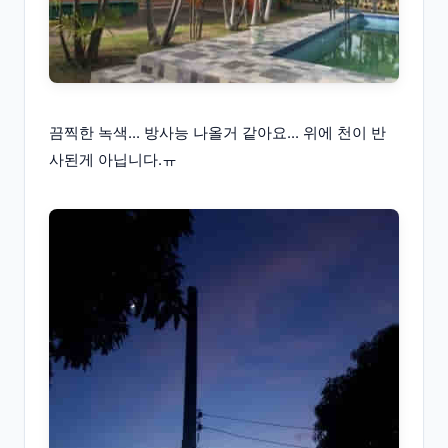
끔찍한 녹색... 방사능 나올거 같아요... 위에 천이 반
사된게 아닙니다.ㅠ