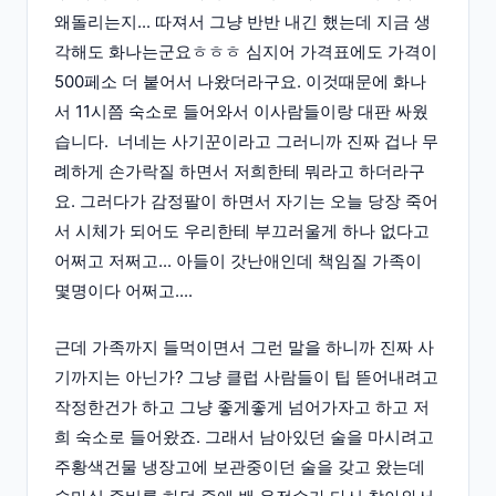
왜돌리는지... 따져서 그냥 반반 내긴 했는데 지금 생
각해도 화나는군요ㅎㅎㅎ 심지어 가격표에도 가격이
500페소 더 붙어서 나왔더라구요. 이것때문에 화나
서 11시쯤 숙소로 들어와서 이사람들이랑 대판 싸웠
습니다. 너네는 사기꾼이라고 그러니까 진짜 겁나 무
례하게 손가락질 하면서 저희한테 뭐라고 하더라구
요. 그러다가 감정팔이 하면서 자기는 오늘 당장 죽어
서 시체가 되어도 우리한테 부끄러울게 하나 없다고
어쩌고 저쩌고... 아들이 갓난애인데 책임질 가족이
몇명이다 어쩌고....
근데 가족까지 들먹이면서 그런 말을 하니까 진짜 사
기까지는 아닌가? 그냥 클럽 사람들이 팁 뜯어내려고
작정한건가 하고 그냥 좋게좋게 넘어가자고 하고 저
희 숙소로 들어왔죠. 그래서 남아있던 술을 마시려고
주황색건물 냉장고에 보관중이던 술을 갖고 왔는데