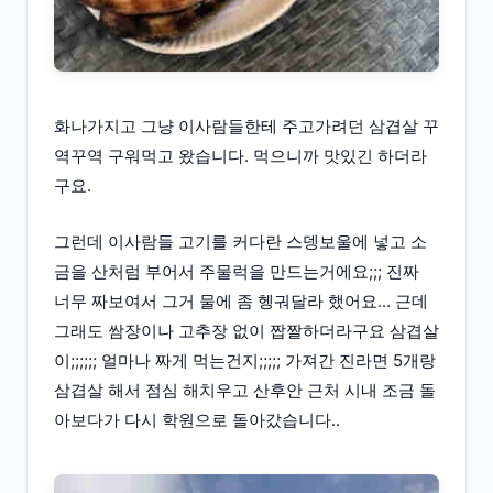
화나가지고 그냥 이사람들한테 주고가려던 삼겹살 꾸
역꾸역 구워먹고 왔습니다. 먹으니까 맛있긴 하더라
구요.
그런데 이사람들 고기를 커다란 스뎅보울에 넣고 소
금을 산처럼 부어서 주물럭을 만드는거에요;;; 진짜
너무 짜보여서 그거 물에 좀 헹궈달라 했어요... 근데
그래도 쌈장이나 고추장 없이 짭짤하더라구요 삼겹살
이;;;;;; 얼마나 짜게 먹는건지;;;;; 가져간 진라면 5개랑
삼겹살 해서 점심 해치우고 산후안 근처 시내 조금 돌
아보다가 다시 학원으로 돌아갔습니다..