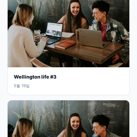
Wellington life #3
5월 19일