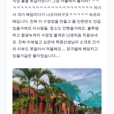
칙상 물을 못갈아준다? 그냥 저물에서 놀아라? ㅋㅋ
ㅋㅋㅋㅋㅋㅋㅋㅋㅋㅋㅋㅋㅋㅋㅋㅋㅋㅋㅋㅋㅋ 저기
서 개가 헤엄치다가 나오더라구요ㅋㅋㅋㅋㅋ 녹조라
떼입니다. 진짜 이 수영장을 만들고 물 단한번도 안갈
았을거에요 이사람들. 청소도 안했을거에요. 불투명
하고 형광녹색의 수영장 물색은 난생처음 처음보네
요. 진짜 리뷰달고 싶은데 학원선생님의 소개로 간거
라 리뷰도 못달아서 억울해요.... 장구벌레 헤엄치고
있을거같은 물이었습니다....