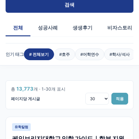
검색
전체
성공사례
생생후기
비자스토리
인기 태그
# 전체보기
#
호주
#
어학연수
#
학사/석사
1
/
460
13,773
총
개 ·
1
-
30
개 표시
페이지당 게시글
적용
유학칼럼
케임브리지대학교 입학 가이드｜학부 지원