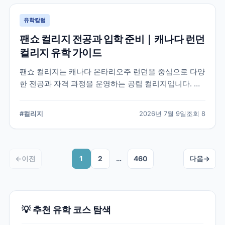
유학칼럼
팬쇼 컬리지 전공과 입학 준비｜캐나다 런던
컬리지 유학 가이드
팬쇼 컬리지는 캐나다 온타리오주 런던을 중심으로 다양
한 전공과 자격 과정을 운영하는 공립 컬리지입니다. 국
제학생이 학교를 선택할 때 확인해야 할 전공, 캠퍼스, 입
학 준비, 코업 및 학생 지원 항목을 정리했습니다.
#
컬리지
2026년 7월 9일
조회
8
←
이전
1
2
…
460
다음
→
💡 추천 유학 코스 탐색