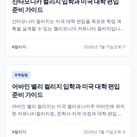
산타모니카 컬리지 입학과 미국 대학 편입
준비 가이드
산타모니카 컬리지는 미국 대학 편입을 목표로 학업 계
획을 설계할 수 있는 캘리포니아 커뮤니티 컬리지입니
다. 국제학생 지원, 전공 탐색, 편입 상담과 입학 전 확인
해야 할 준비 요소를 정리합니다.
#
컬리지
2026년 7월 11일
조회
7
유학칼럼
어바인 밸리 컬리지 입학과 미국 대학 편입
준비 가이드
어바인 밸리 컬리지는 미국 캘리포니아주 어바인에 위치
한 커뮤니티컬리지로, 준학사·자격 과정과 대학 편입 준
비 과정을 운영합니다. 국제학생 지원 절차와 전공 선택,
편입 계획을 세울 때 확인해야 할 내용을 정리했습니다.
#
컬리지
2026년 7월 11일
조회
9