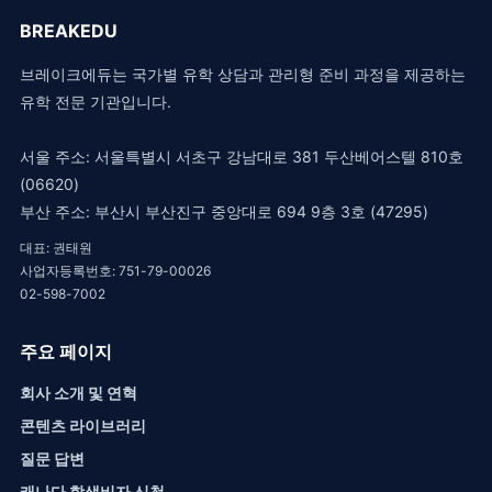
BREAKEDU
브레이크에듀는 국가별 유학 상담과 관리형 준비 과정을 제공하는
유학 전문 기관입니다.
서울 주소: 서울특별시 서초구 강남대로 381 두산베어스텔 810호
(06620)
부산 주소: 부산시 부산진구 중앙대로 694 9층 3호 (47295)
대표: 권태원
사업자등록번호: 751-79-00026
02-598-7002
주요 페이지
회사 소개 및 연혁
콘텐츠 라이브러리
질문 답변
캐나다 학생비자 신청