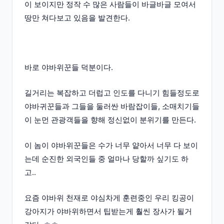
이 보이지만 정작 수 많은 사람들이 바글바글 모여서
땅만 쳐다보고 있음을 발견한다.
바로 야바위꾼들 덕분이다.
길거리는 복잡하고 더럽고 인도를 다니기 힘들정도로
야바귀꾼들과 그들을 둘러싼 바람잡이들, 소매치기들
이 눈먼 관광객들을 향해 정신없이 분위기를 만든다.
이 놈이 야바위꾼들은 수가 너무 얕아서 너무 다 보이
는데 순진한 외국인들 중 얼마나 당할까 싶기도 하
고..
요즘 야바위 천재로 야심차게 훈련중인 우리 킹공이
강아지가 야바위하면서 팁받는게 훨씬 장사가 될거