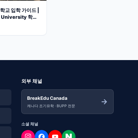
교 입학 가이드 |
 University 학부
캠퍼스 정보
외부 채널
BreakEdu Canada
→
캐나다 조기유학 · BUPP 전문
소셜 채널