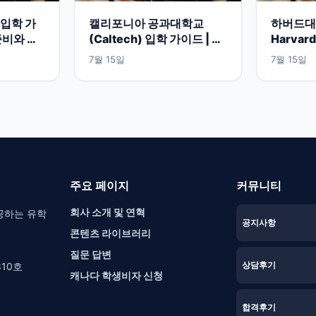
입학 가
캘리포니아 공과대학교
하버드대학
준비와 공
(Caltech) 입학 가이드 | 미
Harvard
 보기
국 이공계 명문대 준비 방법
지원과 
7월 15일
7월 15일
주요 페이지
커뮤니티
회사 소개 및 연혁
공하는 유학
공지사항
콘텐츠 라이브러리
질문 답변
상담후기
10호
캐나다 학생비자 신청
합격후기