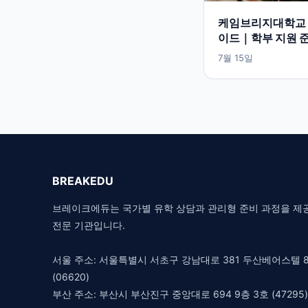
케임브리지대학교 
이드｜학부 지원 
식 입학정보 한눈에
7월 15일
BREAKEDU
브레이크에듀는 국가별 유학 상담과 관리형 준비 과정을 제
전문 기관입니다.
서울 주소: 서울특별시 서초구 강남대로 381 두산베어스텔 8
(06620)
부산 주소: 부산시 부산진구 중앙대로 694 9층 3호 (47295)