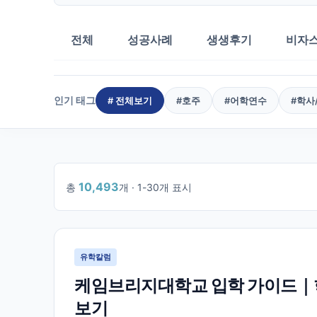
전체
성공사례
생생후기
비자
인기 태그
# 전체보기
#
호주
#
어학연수
#
학사
10,493
총
개 ·
1
-
30
개 표시
1
/
350
유학칼럼
케임브리지대학교 입학 가이드｜학
보기