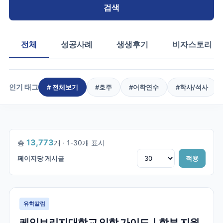
검색
전체
성공사례
생생후기
비자스토리
인기 태그
# 전체보기
#
호주
#
어학연수
#
학사/석사
1
/
460
13,773
총
개 ·
1
-
30
개 표시
페이지당 게시글
적용
유학칼럼
케임브리지대학교 입학 가이드｜학부 지원