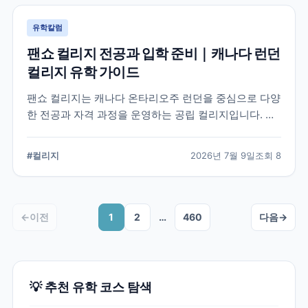
유학칼럼
팬쇼 컬리지 전공과 입학 준비｜캐나다 런던
컬리지 유학 가이드
팬쇼 컬리지는 캐나다 온타리오주 런던을 중심으로 다양
한 전공과 자격 과정을 운영하는 공립 컬리지입니다. 국
제학생이 학교를 선택할 때 확인해야 할 전공, 캠퍼스, 입
학 준비, 코업 및 학생 지원 항목을 정리했습니다.
#
컬리지
2026년 7월 9일
조회
8
←
이전
1
2
…
460
다음
→
💡 추천 유학 코스 탐색