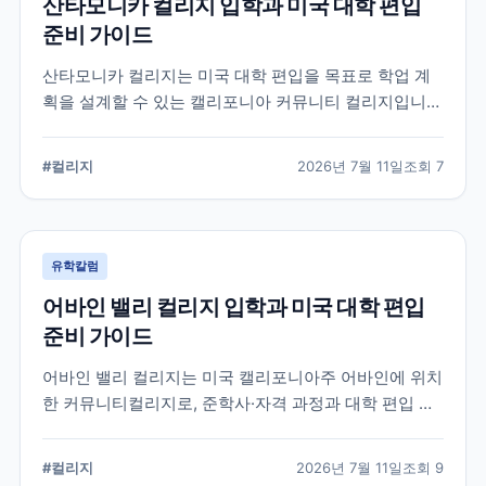
산타모니카 컬리지 입학과 미국 대학 편입
준비 가이드
산타모니카 컬리지는 미국 대학 편입을 목표로 학업 계
획을 설계할 수 있는 캘리포니아 커뮤니티 컬리지입니
다. 국제학생 지원, 전공 탐색, 편입 상담과 입학 전 확인
해야 할 준비 요소를 정리합니다.
#
컬리지
2026년 7월 11일
조회
7
유학칼럼
어바인 밸리 컬리지 입학과 미국 대학 편입
준비 가이드
어바인 밸리 컬리지는 미국 캘리포니아주 어바인에 위치
한 커뮤니티컬리지로, 준학사·자격 과정과 대학 편입 준
비 과정을 운영합니다. 국제학생 지원 절차와 전공 선택,
편입 계획을 세울 때 확인해야 할 내용을 정리했습니다.
#
컬리지
2026년 7월 11일
조회
9