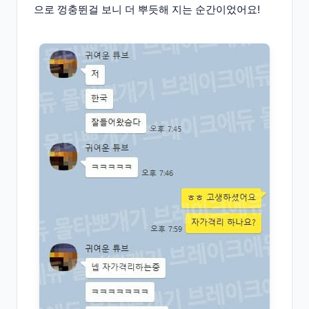
으로 껑충뛴걸 보니 더 뿌듯해 지는 순간이었어요!