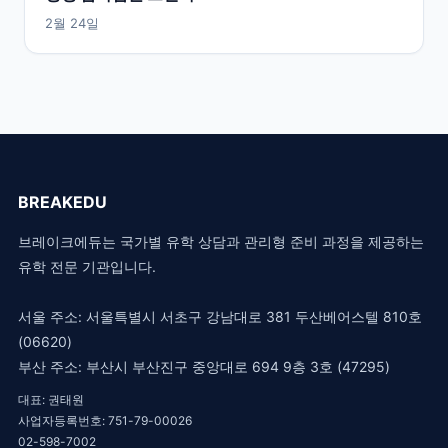
2월 24일
BREAKEDU
브레이크에듀는 국가별 유학 상담과 관리형 준비 과정을 제공하는
유학 전문 기관입니다.
서울 주소: 서울특별시 서초구 강남대로 381 두산베어스텔 810호
(06620)
부산 주소: 부산시 부산진구 중앙대로 694 9층 3호 (47295)
대표: 권태원
사업자등록번호: 751-79-00026
02-598-7002