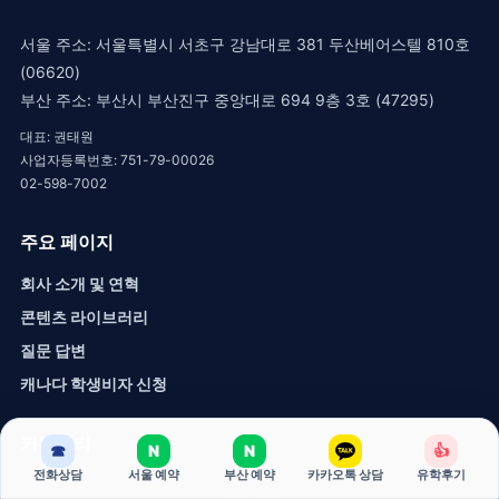
서울 주소: 서울특별시 서초구 강남대로 381 두산베어스텔 810호
(06620)
부산 주소: 부산시 부산진구 중앙대로 694 9층 3호 (47295)
대표: 권태원
사업자등록번호: 751-79-00026
02-598-7002
주요 페이지
회사 소개 및 연혁
콘텐츠 라이브러리
질문 답변
캐나다 학생비자 신청
커뮤니티
☎
N
N
👍
전화상담
서울 예약
부산 예약
카카오톡 상담
유학후기