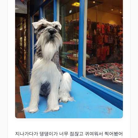
지나가다가 댕댕이가 너무 점잖고 귀여워서 찍어봤어