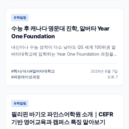
유학칼럼
수능 후 캐나다 명문대 진학, 알버타 Year
One Foundation
내신이나 수능 성적이 다소 낮아도 QS 세계 100위권 알
버타대학교에 입학하는 Year One Foundation 과정을
정리했습니다. 1년 과정을 마치면 추가 기간 없이 2학년
으로 진학하며, 2026년 신설된 공학 계열까지 지원 조건
#
학사/석사
#
알버타대학교
2026년 8월 7일
과 학비를 확인할 수 있습니다.
#
파운데이션과정
조회
7
유학칼럼
필리핀 바기오 파인스어학원 소개｜CEFR
기반 영어교육과 캠퍼스 특징 알아보기