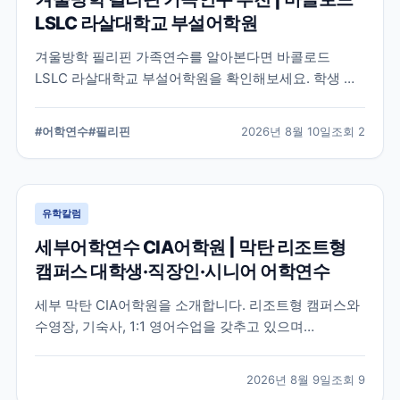
LSLC 라살대학교 부설어학원
겨울방학 필리핀 가족연수를 알아본다면 바콜로드
LSLC 라살대학교 부설어학원을 확인해보세요. 학생 하
루 7시간 영어수업, 부모 1:1 영어수업, 호텔숙소와 바콜
로드 리조트·문화체험·액티비티까지 LSLC 가족연수를
#
어학연수
#
필리핀
2026년 8월 10일
조회
2
자세히 소개합니다.
유학칼럼
세부어학연수 CIA어학원 | 막탄 리조트형
캠퍼스 대학생·직장인·시니어 어학연수
세부 막탄 CIA어학원을 소개합니다. 리조트형 캠퍼스와
수영장, 기숙사, 1:1 영어수업을 갖추고 있으며
ESL·TOEIC·IELTS·Business 과정을 운영합니다. 대학
생, 직장인, 시니어 세부어학연수를 준비한다면 브레이
2026년 8월 9일
조회
9
크에듀에서 과정과 기숙사 잔여 여부를 확인하세요.