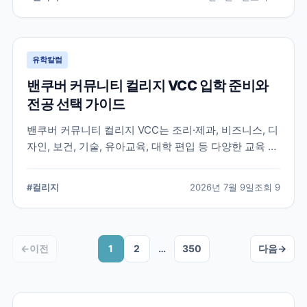
유학칼럼
밴쿠버 커뮤니티 컬리지 VCC 입학 준비와
전공 선택 가이드
밴쿠버 커뮤니티 컬리지 VCC는 조리·제과, 비즈니스, 디
자인, 보건, 기술, 유아교육, 대학 편입 등 다양한 교육 분
야를 운영합니다. 국제학생은 전공별 입학 조건과 모집
가능 여부, 실습 과정, 졸업 후 취업허가 적용 여부를 각
#
컬리지
2026년 7월 9일
조회
9
각 확인해야 합니다.
←
이전
1
2
…
350
다음
→