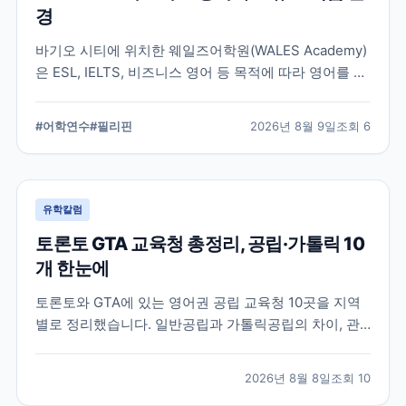
경
바기오 시티에 위치한 웨일즈어학원(WALES Academy)
은 ESL, IELTS, 비즈니스 영어 등 목적에 따라 영어를 공
부할 수 있는 소규모 어학원입니다. 대학생·직장인·시니
어부터 가족연수까지, 학업과 바기오 도심 생활의 균형
#
어학연수
#
필리핀
2026년 8월 9일
조회
6
을 중요하게 보는 분들이 살펴볼 만한 학교입니다.
유학칼럼
토론토 GTA 교육청 총정리, 공립·가톨릭 10
개 한눈에
토론토와 GTA에 있는 영어권 공립 교육청 10곳을 지역
별로 정리했습니다. 일반공립과 가톨릭공립의 차이, 관
할 지역, 프랑스어권 교육청까지 조기유학을 준비할 때
알아야 할 기본 지도를 한 번에 파악할 수 있습니다.
2026년 8월 8일
조회
10