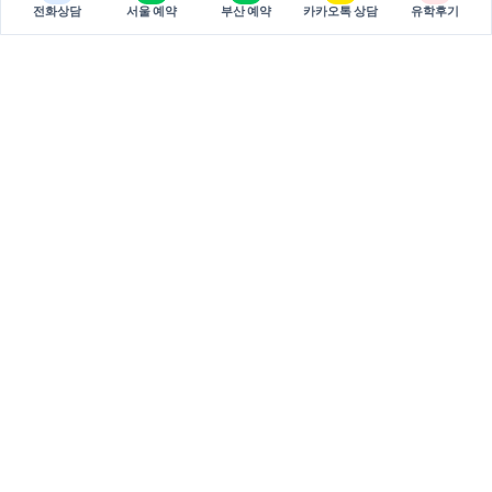
전화상담
서울 예약
부산 예약
카카오톡 상담
유학후기
BREAKEDU
브레이크에듀는 국가별 유학 상담과 관리형 준비 과정을 제공하는
유학 전문 기관입니다.
서울 주소: 서울특별시 서초구 강남대로 381 두산베어스텔 810호
(06620)
부산 주소: 부산시 부산진구 중앙대로 694 9층 3호 (47295)
대표: 권태원
사업자등록번호: 751-79-00026
02-598-7002