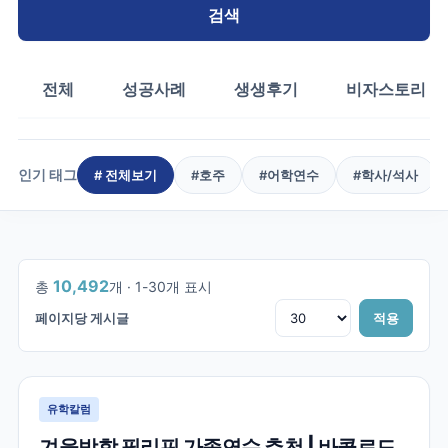
검색
전체
성공사례
생생후기
비자스토리
인기 태그
# 전체보기
#
호주
#
어학연수
#
학사/석사
1
/
350
10,492
총
개 ·
1
-
30
개 표시
페이지당 게시글
적용
유학칼럼
겨울방학 필리핀 가족연수 추천 | 바콜로드