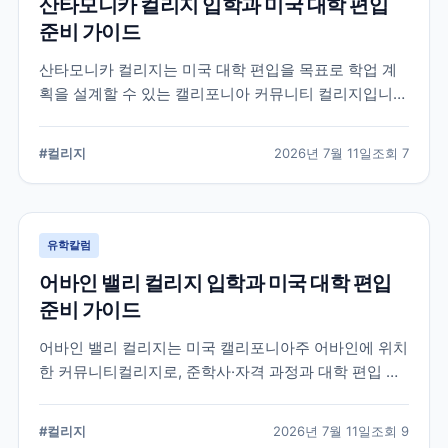
산타모니카 컬리지 입학과 미국 대학 편입
준비 가이드
산타모니카 컬리지는 미국 대학 편입을 목표로 학업 계
획을 설계할 수 있는 캘리포니아 커뮤니티 컬리지입니
다. 국제학생 지원, 전공 탐색, 편입 상담과 입학 전 확인
해야 할 준비 요소를 정리합니다.
#
컬리지
2026년 7월 11일
조회
7
유학칼럼
어바인 밸리 컬리지 입학과 미국 대학 편입
준비 가이드
어바인 밸리 컬리지는 미국 캘리포니아주 어바인에 위치
한 커뮤니티컬리지로, 준학사·자격 과정과 대학 편입 준
비 과정을 운영합니다. 국제학생 지원 절차와 전공 선택,
편입 계획을 세울 때 확인해야 할 내용을 정리했습니다.
#
컬리지
2026년 7월 11일
조회
9