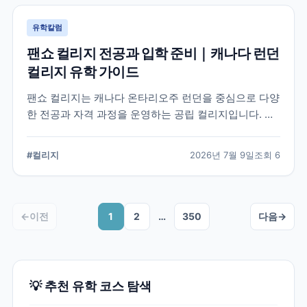
유학칼럼
팬쇼 컬리지 전공과 입학 준비｜캐나다 런던
컬리지 유학 가이드
팬쇼 컬리지는 캐나다 온타리오주 런던을 중심으로 다양
한 전공과 자격 과정을 운영하는 공립 컬리지입니다. 국
제학생이 학교를 선택할 때 확인해야 할 전공, 캠퍼스, 입
학 준비, 코업 및 학생 지원 항목을 정리했습니다.
#
컬리지
2026년 7월 9일
조회
6
←
이전
1
2
…
350
다음
→
💡 추천 유학 코스 탐색