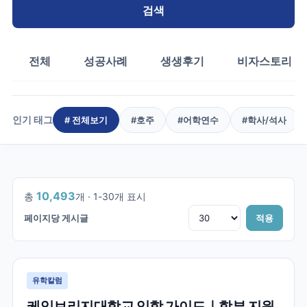
검색
전체
성공사례
생생후기
비자스토리
인기 태그
# 전체보기
#
호주
#
어학연수
#
학사/석사
1
/
350
10,493
총
개 ·
1
-
30
개 표시
페이지당 게시글
적용
유학칼럼
케임브리지대학교 입학 가이드｜학부 지원