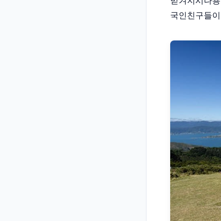
믿겨지시나용.
국인친구들이다