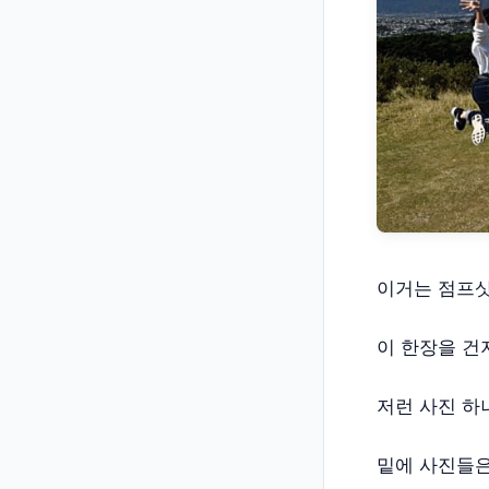
이거는 점프샷
이 한장을 건
저런 사진 하
밑에 사진들은