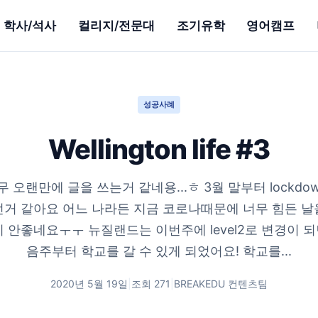
학사/석사
컬리지/전문대
조기유학
영어캠프
성공사례
Wellington life #3
무 오랜만에 글을 쓰는거 같네용...ㅎ 3월 말부터 lockd
던거 같아요 어느 나라든 지금 코로나때문에 너무 힘든 날
 안좋네요ㅜㅜ 뉴질랜드는 이번주에 level2로 변경이 되면
음주부터 학교를 갈 수 있게 되었어요! 학교를...
2020년 5월 19일
|
조회
271
|
BREAKEDU 컨텐츠팀