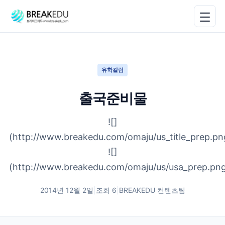
유학칼럼
출국준비물
![]
(http://www.breakedu.com/omaju/us_title_prep.pn
![]
(http://www.breakedu.com/omaju/us/usa_prep.pn
2014년 12월 2일
|
조회
6
|
BREAKEDU 컨텐츠팀