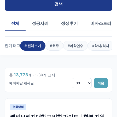
검색
전체
성공사례
생생후기
비자스토리
인기 태그
# 전체보기
#
호주
#
어학연수
#
학사/석사
1
/
460
13,773
총
개 ·
1
-
30
개 표시
페이지당 게시글
적용
유학칼럼
케임브리지대학교 입학 가이드｜학부 지원