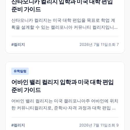
산타모니카 컬리지 입학과 미국 대학 편입
준비 가이드
산타모니카 컬리지는 미국 대학 편입을 목표로 학업 계
획을 설계할 수 있는 캘리포니아 커뮤니티 컬리지입니
다. 국제학생 지원, 전공 탐색, 편입 상담과 입학 전 확인
해야 할 준비 요소를 정리합니다.
#
컬리지
2026년 7월 11일
조회
7
유학칼럼
어바인 밸리 컬리지 입학과 미국 대학 편입
준비 가이드
어바인 밸리 컬리지는 미국 캘리포니아주 어바인에 위치
한 커뮤니티컬리지로, 준학사·자격 과정과 대학 편입 준
비 과정을 운영합니다. 국제학생 지원 절차와 전공 선택,
편입 계획을 세울 때 확인해야 할 내용을 정리했습니다.
#
컬리지
2026년 7월 11일
조회
9