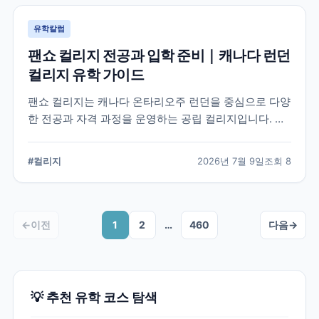
유학칼럼
팬쇼 컬리지 전공과 입학 준비｜캐나다 런던
컬리지 유학 가이드
팬쇼 컬리지는 캐나다 온타리오주 런던을 중심으로 다양
한 전공과 자격 과정을 운영하는 공립 컬리지입니다. 국
제학생이 학교를 선택할 때 확인해야 할 전공, 캠퍼스, 입
학 준비, 코업 및 학생 지원 항목을 정리했습니다.
#
컬리지
2026년 7월 9일
조회
8
←
이전
1
2
…
460
다음
→
💡 추천 유학 코스 탐색