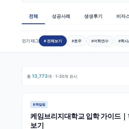
전체
성공사례
생생후기
비자
인기 태그
# 전체보기
#
호주
#
어학연수
#
학사
13,773
총
개 ·
1
-
30
개 표시
1
/
460
유학칼럼
케임브리지대학교 입학 가이드｜학
보기