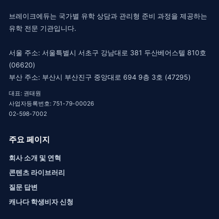
브레이크에듀는 국가별 유학 상담과 관리형 준비 과정을 제공하는
유학 전문 기관입니다.
서울 주소: 서울특별시 서초구 강남대로 381 두산베어스텔 810호
(06620)
부산 주소: 부산시 부산진구 중앙대로 694 9층 3호 (47295)
대표: 권태원
사업자등록번호: 751-79-00026
02-598-7002
주요 페이지
회사 소개 및 연혁
콘텐츠 라이브러리
질문 답변
캐나다 학생비자 신청