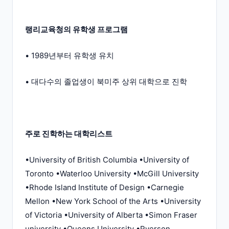
랭리교육청의 유학생 프로그램
• 1989년부터 유학생 유치
• 대다수의 졸업생이 북미주 상위 대학으로 진학
주로 진학하는 대학리스트
•University of British Columbia •University of
Toronto •Waterloo University •McGill University
•Rhode Island Institute of Design •Carnegie
Mellon •New York School of the Arts •University
of Victoria •University of Alberta •Simon Fraser
university •Queens University •Ryerson