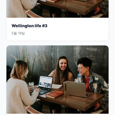
Wellington life #3
5월 19일