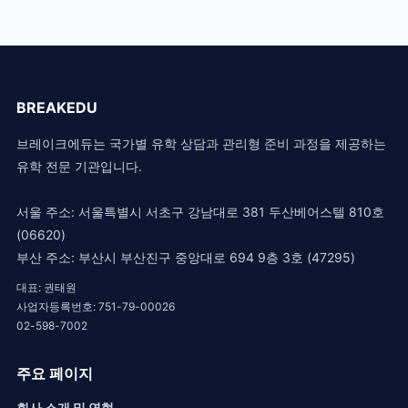
BREAKEDU
브레이크에듀는 국가별 유학 상담과 관리형 준비 과정을 제공하는
유학 전문 기관입니다.
서울 주소: 서울특별시 서초구 강남대로 381 두산베어스텔 810호
(06620)
부산 주소: 부산시 부산진구 중앙대로 694 9층 3호 (47295)
대표: 권태원
사업자등록번호: 751-79-00026
02-598-7002
주요 페이지
회사 소개 및 연혁